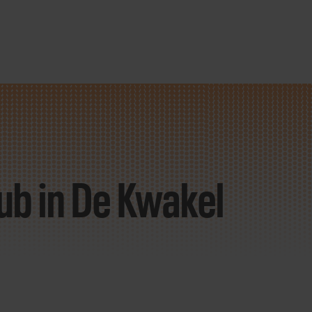
lub
in De Kwakel