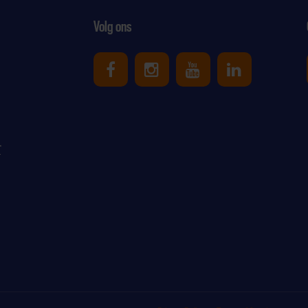
Volg ons
Uniek Sporten op Facebook
Uniek Sporten op Ins
Uniek Sporten o
Uniek Spor
r