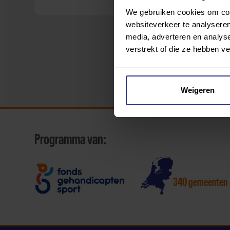
We gebruiken cookies om cont
websiteverkeer te analyseren
media, adverteren en analys
verstrekt of die ze hebben v
Weigeren
Programma van:
340 gemeenten