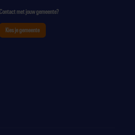
Contact met jouw gemeente?
Kies je gemeente
tagram
p Youtube
ten op Linkedin