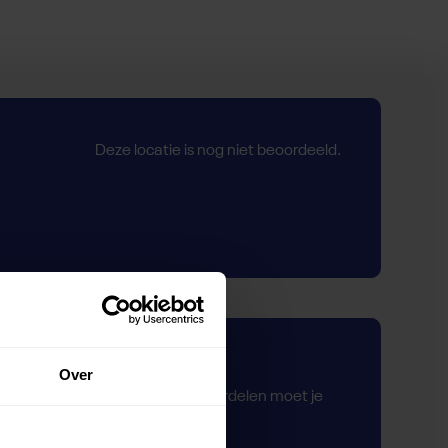
Deze locatie is nog niet beoordeeld.
Zelf beoordelen
Over
Om deze sportruimte te beoordelen moet je
ingelogd zijn.