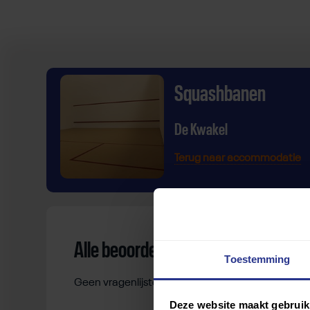
Squashbanen
De Kwakel
Terug naar accommodatie
Alle beoordelingen
Toestemming
Geen vragenlijsten gevonden.
Deze website maakt gebruik