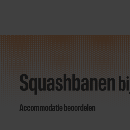
Direct
door
naar
Squashbanen
content
bi
Accommodatie beoordelen