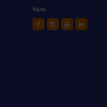
Volg ons
Uniek Sporten op Facebook
Uniek Sporten op Ins
Uniek Sporten o
Uniek Spor
r