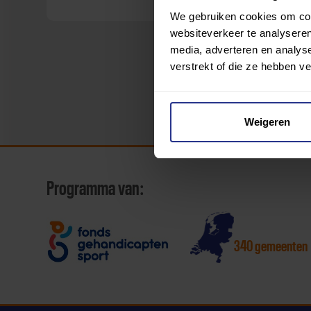
We gebruiken cookies om cont
websiteverkeer te analyseren
media, adverteren en analys
verstrekt of die ze hebben v
Weigeren
Programma van:
340 gemeenten