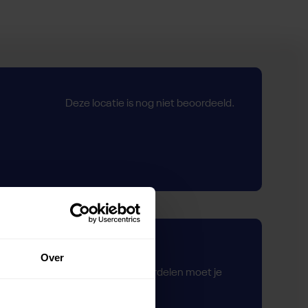
Deze locatie is nog niet beoordeeld.
Zelf beoordelen
Over
Om deze sportruimte te beoordelen moet je
ingelogd zijn.