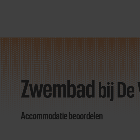
Direct
door
naar
Zwembad
content
bij De
Accommodatie beoordelen