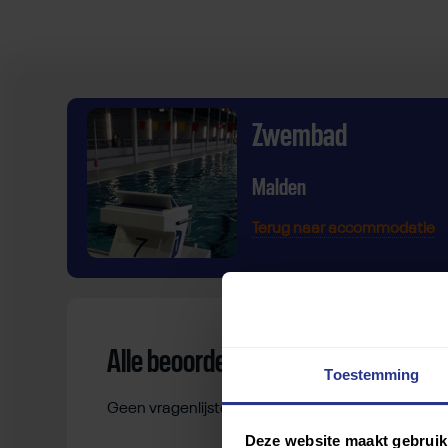
Zwembad
Malden
Terug naar accommodatie
Alle beoordelingen
Toestemming
Geen vragenlijsten gevonden.
Deze website maakt gebruik