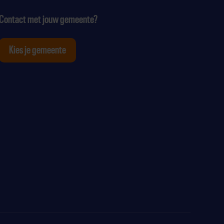
Contact met jouw gemeente?
Kies je gemeente
tagram
p Youtube
ten op Linkedin