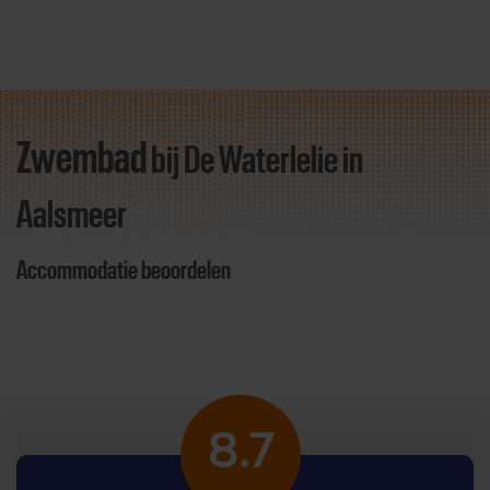
Zwembad
bij De Waterlelie
in
Direct door naar content
Aalsmeer
Accommodatie beoordelen
8.7