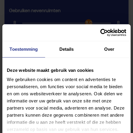
Gebruiken nevenruimten
8
8.0
8
Eindoordeel toegankelijkheid
Toestemming
Details
Over
Alle beoordelingen
Deze website maakt gebruik van cookies
We gebruiken cookies om content en advertenties te
Bereiken: kan ik er komen?
personaliseren, om functies voor social media te bieden
Toegang: kan ik er in?
en om ons websiteverkeer te analyseren. Ook delen we
informatie over uw gebruik van onze site met onze
Betreden: kan ik me verplaatsen en de weg vinden?
partners voor social media, adverteren en analyse. Deze
Uitgang: kan ik er uit?
partners kunnen deze gegevens combineren met andere
informatie die u aan ze heeft verstrekt of die ze hebben
Gebruiken: kan ik er sporten?
verzameld op basis van uw gebruik van hun services.