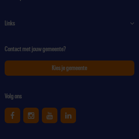
Links
Contact met jouw gemeente?
Kies je gemeente
Volg ons
Uniek Sporten op Facebook
Uniek Sporten op Instagram
Uniek Sporten op Youtube
Uniek Sporten op Link