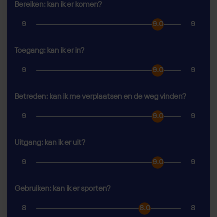
Bereiken: kan ik er komen?
9
9.0
9
Toegang: kan ik er in?
9
9.0
9
Betreden: kan ik me verplaatsen en de weg vinden?
9
9.0
9
Uitgang: kan ik er uit?
9
9.0
9
Gebruiken: kan ik er sporten?
8
8.0
8