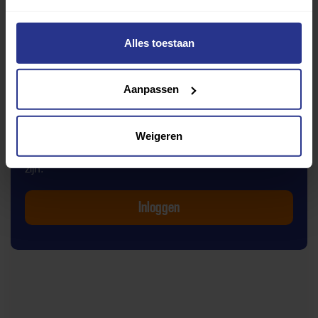
Gebruiken nevenruimten
Eindoordeel toegankelijkheid
Alles toestaan
Welke vragenlijst wil je invullen?
Aanpassen
Zelf beoordelen
Weigeren
Om deze sportruimte te beoordelen moet je ingelogd
zijn.
Inloggen