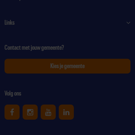
Links
Contact met jouw gemeente?
Kies je gemeente
Volg ons
Uniek Sporten op Facebook
Uniek Sporten op Instagram
Uniek Sporten op Youtube
Uniek Sporten op Link