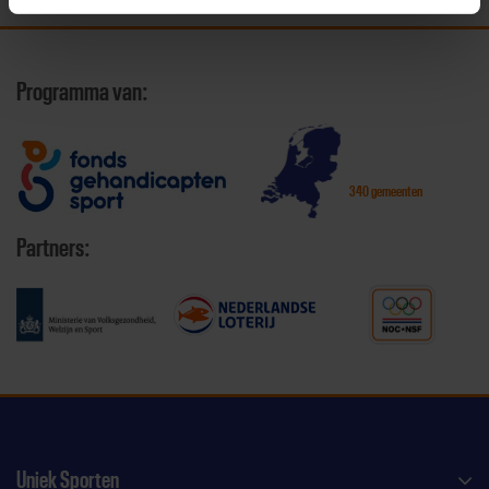
Programma van:
340 gemeenten
Partners:
Uniek Sporten