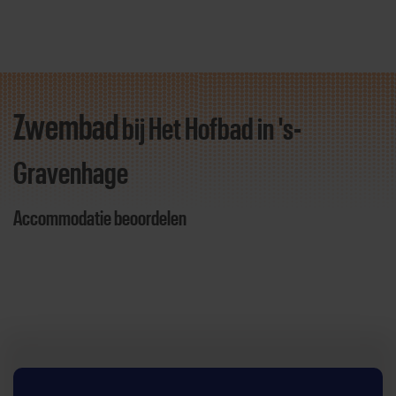
Zwembad
bij Het Hofbad
in 's-
Direct door naar content
Gravenhage
Accommodatie beoordelen