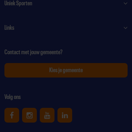
Uniek Sporten
Links
Contact met jouw gemeente?
Kies je gemeente
Volg ons
Uniek Sporten op Facebook
Uniek Sporten op Instagram
Uniek Sporten op Youtube
Uniek Sporten op Link