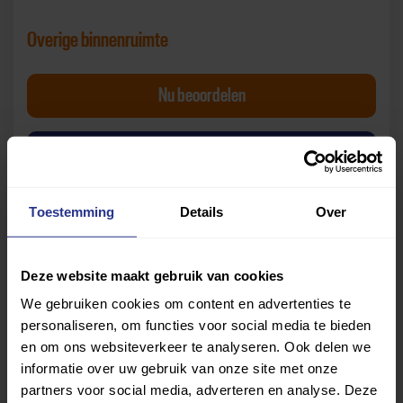
Overige binnenruimte
Bowling Mijdrecht Overige binnenrui
Nu
beoordelen
van Bowling Mijdrecht
Bekijk beoordelingen
Toestemming
Details
Over
Deze website maakt gebruik van cookies
We gebruiken cookies om content en advertenties te
personaliseren, om functies voor social media te bieden
Let op:
de beoordelingen zijn gebaseerd op de
en om ons websiteverkeer te analyseren. Ook delen we
ervaringen van gebruikers die de vragenlijst hebben
informatie over uw gebruik van onze site met onze
beantwoord. Uniek Sporten is niet verantwoordelijk voor
partners voor social media, adverteren en analyse. Deze
de mening of oordelen van deze gebruikers.