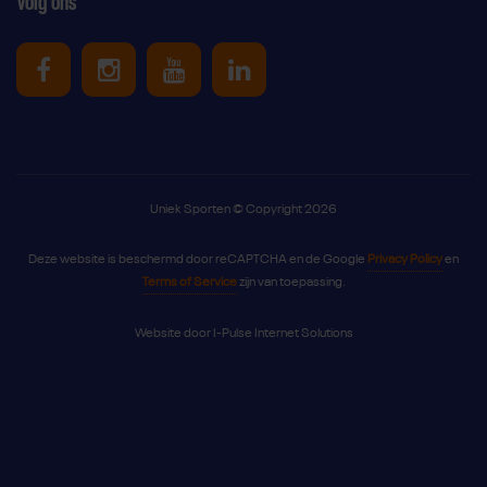
Volg ons
Uniek Sporten op Facebook
Uniek Sporten op Instagram
Uniek Sporten op Youtube
Uniek Sporten op Link
Uniek Sporten © Copyright 2026
Deze website is beschermd door reCAPTCHA en de Google
Privacy Policy
en
Terms of Service
zijn van toepassing.
Website door
I-Pulse Internet Solutions