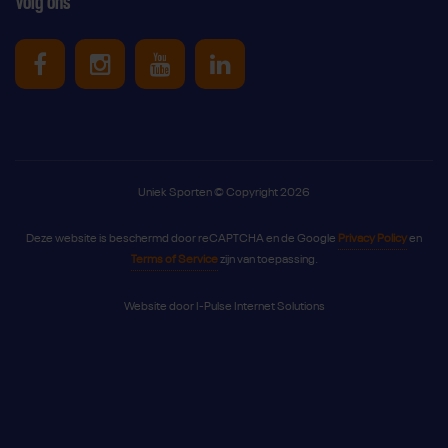
Volg ons
Uniek Sporten op Facebook
Uniek Sporten op Instagram
Uniek Sporten op Youtube
Uniek Sporten op Link
Uniek Sporten © Copyright 2026
Deze website is beschermd door reCAPTCHA en de Google
Privacy Policy
en
Terms of Service
zijn van toepassing.
Website door
I-Pulse Internet Solutions