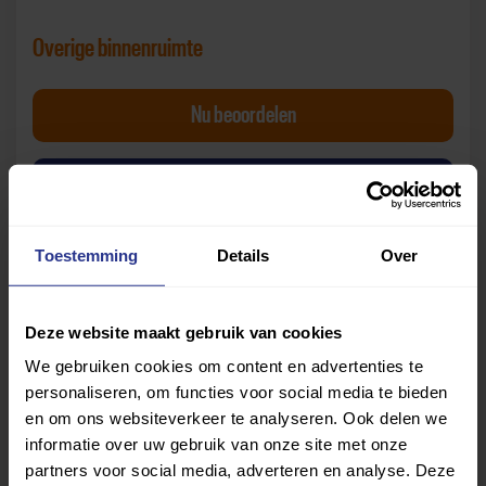
Overige binnenruimte
Het Klokhuis Overige binnenruimte
Nu
beoordelen
van Het Klokhuis Overi
Bekijk beoordelingen
Toestemming
Details
Over
Deze website maakt gebruik van cookies
We gebruiken cookies om content en advertenties te
personaliseren, om functies voor social media te bieden
Let op:
de beoordelingen zijn gebaseerd op de
en om ons websiteverkeer te analyseren. Ook delen we
ervaringen van gebruikers die de vragenlijst hebben
informatie over uw gebruik van onze site met onze
beantwoord. Uniek Sporten is niet verantwoordelijk voor
partners voor social media, adverteren en analyse. Deze
de mening of oordelen van deze gebruikers.