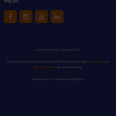
Volg ons
Uniek Sporten op Facebook
Uniek Sporten op Instagram
Uniek Sporten op Youtube
Uniek Sporten op Link
Uniek Sporten © Copyright 2026
Deze website is beschermd door reCAPTCHA en de Google
Privacy Policy
en
Terms of Service
zijn van toepassing.
Website door
I-Pulse Internet Solutions