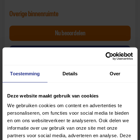
Overige binnenruimte
Denksportctr. De Kaers Overige binn
Nu
beoordelen
van Denksportctr. De 
Bekijk beoordelingen
Toestemming
Details
Over
Deze website maakt gebruik van cookies
We gebruiken cookies om content en advertenties te
personaliseren, om functies voor social media te bieden
Let op:
de beoordelingen zijn gebaseerd op de
en om ons websiteverkeer te analyseren. Ook delen we
ervaringen van gebruikers die de vragenlijst hebben
informatie over uw gebruik van onze site met onze
beantwoord. Uniek Sporten is niet verantwoordelijk voor
partners voor social media, adverteren en analyse. Deze
de mening of oordelen van deze gebruikers.