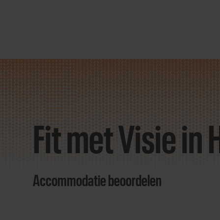
Direct
door
naar
Fit met Visie i
content
Accommodatie beoordelen