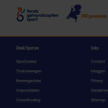
340 gemeenten
Uniek Sporten
Links
Sportzoeker
Contact
Thuis bewegen
Inloggen
Beweegadvies
Privacy
Hulpmiddelen
Disclaime
Crowdfunding
Sitemap