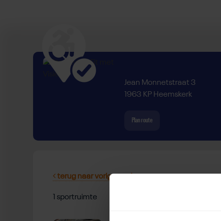
Jean Monnetstraat 3
1963 KP Heemskerk
Plan route
terug naar vorige pagina
1 sportruimte