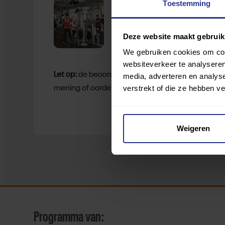
Fitnessruimte
Toestemming
Deze website maakt gebruik
We gebruiken cookies om cont
websiteverkeer te analyseren
Let op:
de beoordelingen zijn gebaseerd op de erva
media, adverteren en analys
verstrekt of die ze hebben v
mening of oordelen van deze gebruikers.
Weigeren
Programma van: