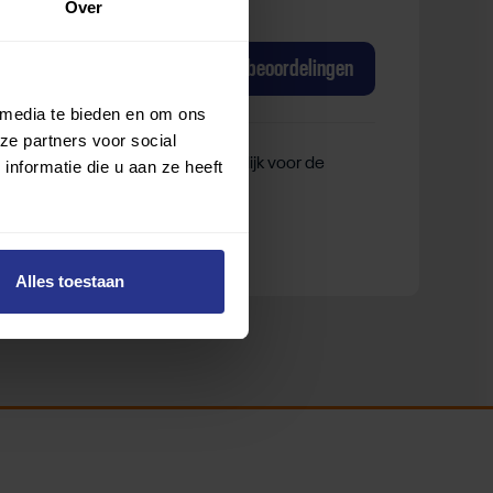
Over
Fit met Visie Fitnessruimte
van Fit met Visie F
Nu
beoordelen
Bekijk beoordelingen
 media te bieden en om ons
ze partners voor social
ek Sporten is niet verantwoordelijk voor de
nformatie die u aan ze heeft
Alles toestaan