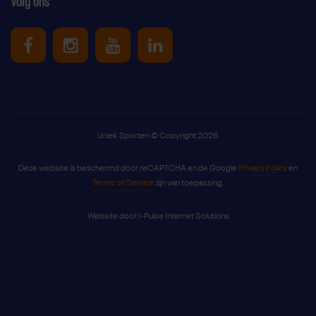
Volg ons
Uniek Sporten op Facebook
Uniek Sporten op Instagram
Uniek Sporten op Youtube
Uniek Sporten op Link
Uniek Sporten © Copyright 2026
Deze website is beschermd door reCAPTCHA en de Google
Privacy Policy
en
Terms of Service
zijn van toepassing.
Website door
I-Pulse Internet Solutions