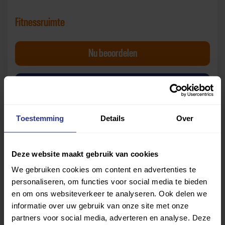
Fitnessruimte
BodySports Fitnessruimte
Nu
beoordelen
van BodySports Fitnes
Bekijk beoordelingen
Toestemming
Details
Over
Deze website maakt gebruik van cookies
We gebruiken cookies om content en advertenties te
personaliseren, om functies voor social media te bieden
Let op:
de beoordelingen zijn gebaseerd op de
en om ons websiteverkeer te analyseren. Ook delen we
ervaringen van gebruikers die de vragenlijst hebben
informatie over uw gebruik van onze site met onze
beantwoord. Uniek Sporten is niet verantwoordelijk voor
partners voor social media, adverteren en analyse. Deze
de mening of oordelen van deze gebruikers.