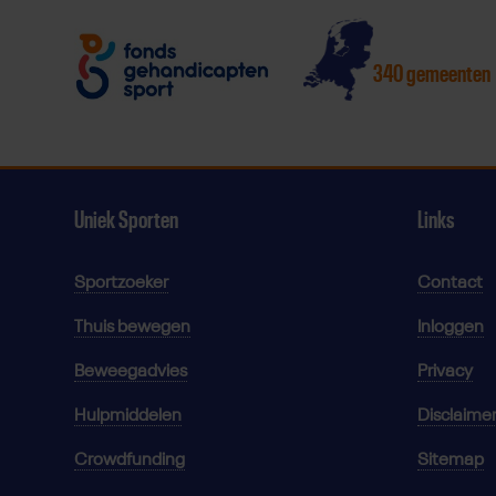
340 gemeenten
Uniek Sporten
Links
Sportzoeker
Contact
Thuis bewegen
Inloggen
Beweegadvies
Privacy
Hulpmiddelen
Disclaime
Crowdfunding
Sitemap