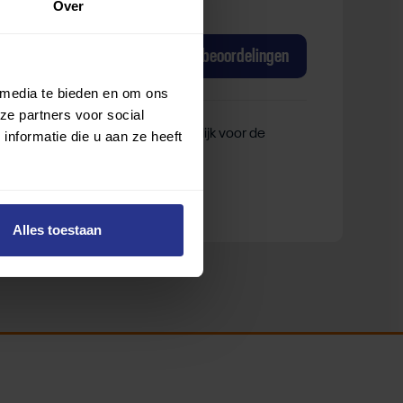
Over
Academas B.V. Fitnessruimte
van Academas B.V.
Nu
beoordelen
Bekijk beoordelingen
 media te bieden en om ons
ze partners voor social
ek Sporten is niet verantwoordelijk voor de
nformatie die u aan ze heeft
Alles toestaan