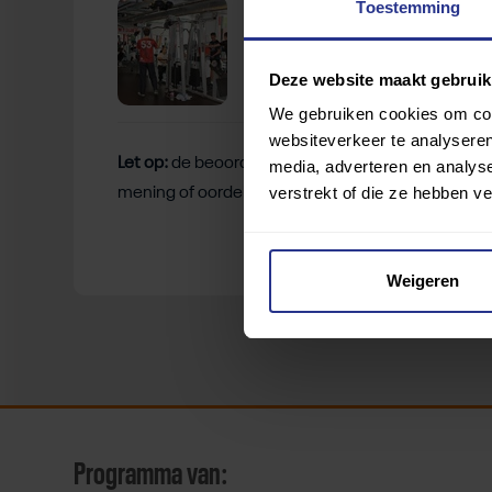
Fitnessruimte
Toestemming
Deze website maakt gebruik
We gebruiken cookies om cont
websiteverkeer te analyseren
Let op:
de beoordelingen zijn gebaseerd op de erva
media, adverteren en analys
verstrekt of die ze hebben v
mening of oordelen van deze gebruikers.
Weigeren
Programma van: