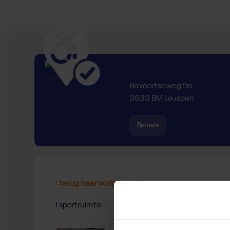
Bavoortseweg 9a
3833 BM Leusden
Plan route
terug naar vorige pagina
1 sportruimte