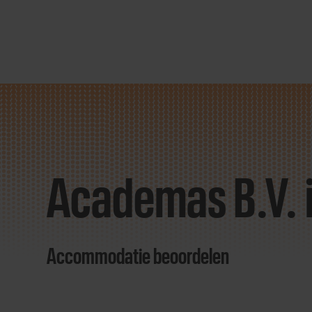
Direct
door
naar
Academas B.V. 
content
Accommodatie beoordelen