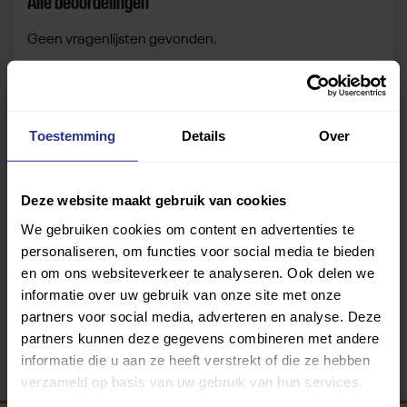
Alle beoordelingen
Geen vragenlijsten gevonden.
Zelf beoordelen
Toestemming
Details
Over
Om deze sportruimte te beoordelen moet je ingelogd
zijn.
Deze website maakt gebruik van cookies
We gebruiken cookies om content en advertenties te
Inloggen
personaliseren, om functies voor social media te bieden
en om ons websiteverkeer te analyseren. Ook delen we
informatie over uw gebruik van onze site met onze
partners voor social media, adverteren en analyse. Deze
partners kunnen deze gegevens combineren met andere
informatie die u aan ze heeft verstrekt of die ze hebben
verzameld op basis van uw gebruik van hun services.