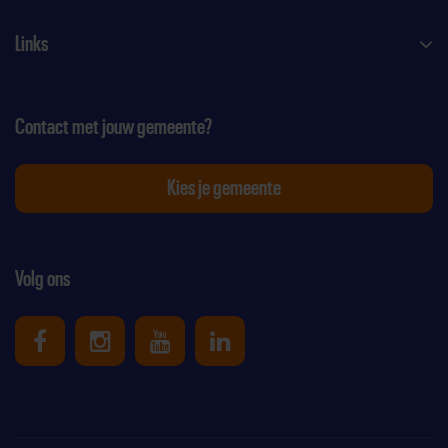
Links
Contact met jouw gemeente?
Kies je gemeente
Volg ons
Uniek Sporten op Facebook
Uniek Sporten op Instagram
Uniek Sporten op Youtube
Uniek Sporten op Link