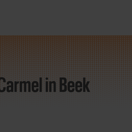
 Carmel
in Beek