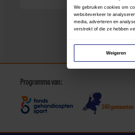
We gebruiken cookies om cont
websiteverkeer te analyseren
media, adverteren en analys
verstrekt of die ze hebben v
Weigeren
Programma van:
340 gemeenten