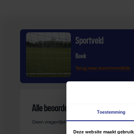
Sportveld
Beek
Terug naar accommodatie
Alle beoordelingen
Toestemming
Geen vragenlijsten gevonden.
Deze website maakt gebruik