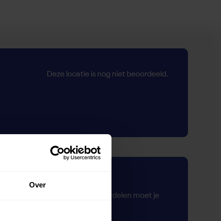
Deze locatie is nog niet beoordeeld.
Zelf beoordelen
Over
Om deze sportruimte te beoordelen moet je
ingelogd zijn.