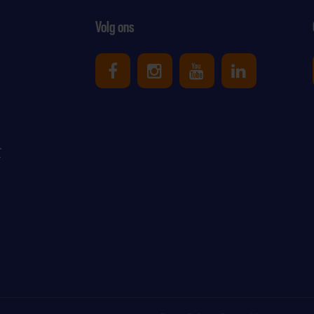
Volg ons
Uniek Sporten op Facebook
Uniek Sporten op Ins
Uniek Sporten o
Uniek Spor
r