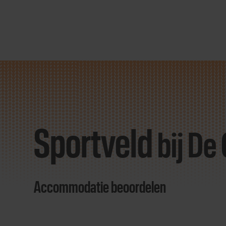
Direct
door
naar
Sportveld
content
bij De
Accommodatie beoordelen