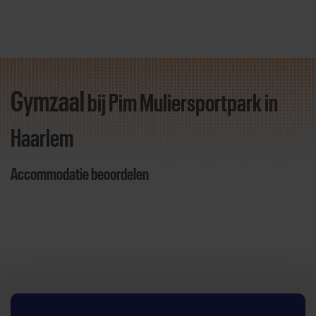
Gymzaal
bij Pim Muliersportpark
in
Direct door naar content
Haarlem
Accommodatie beoordelen