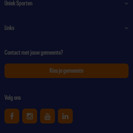
Uniek Sporten
Links
Contact met jouw gemeente?
Kies je gemeente
Volg ons
Uniek Sporten op Facebook
Uniek Sporten op Instagram
Uniek Sporten op Youtube
Uniek Sporten op Link