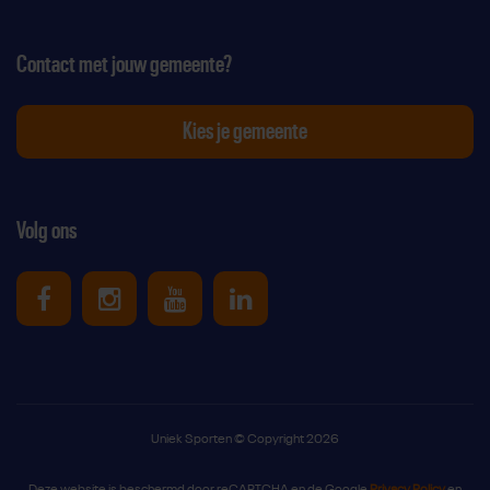
Contact met jouw gemeente?
Kies je gemeente
Volg ons
Uniek Sporten op Facebook
Uniek Sporten op Instagram
Uniek Sporten op Youtube
Uniek Sporten op Link
Uniek Sporten © Copyright 2026
Deze website is beschermd door reCAPTCHA en de Google
Privacy Policy
en