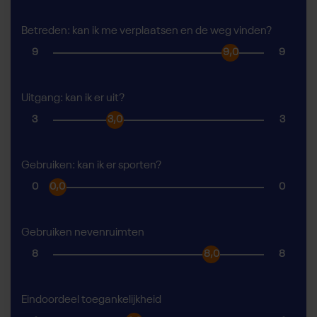
Betreden: kan ik me verplaatsen en de weg vinden?
9
9,0
9
Uitgang: kan ik er uit?
3
3,0
3
Gebruiken: kan ik er sporten?
0
0,0
0
Gebruiken nevenruimten
8
8,0
8
Eindoordeel toegankelijkheid