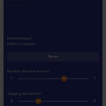
Kerkraderweg 7
6416 CC Heerlen
Plan route
Bereiken: kan ik er komen?
7
7,0
7
Toegang: kan ik er in?
3
3,0
3