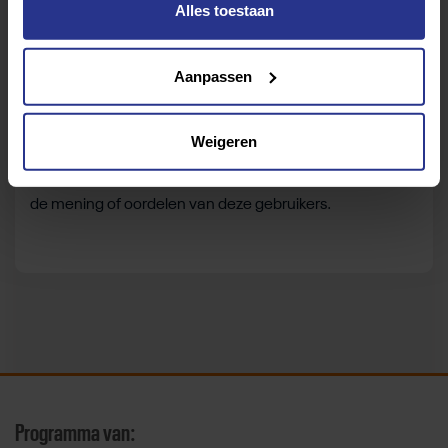
Alles toestaan
Aanpassen
Let op:
de beoordelingen zijn gebaseerd op de
Weigeren
ervaringen van gebruikers die de vragenlijst hebben
beantwoord. Uniek Sporten is niet verantwoordelijk voor
de mening of oordelen van deze gebruikers.
Programma van: