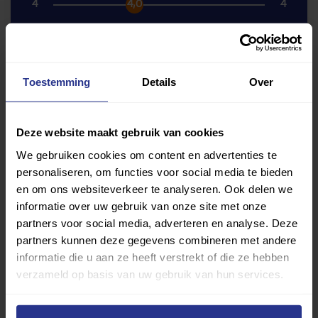
4
4,0
4
Toestemming
Details
Over
terug naar vorige pagina
1 sportruimte
Deze website maakt gebruik van cookies
Gymzaal
We gebruiken cookies om content en advertenties te
personaliseren, om functies voor social media te bieden
Aantal beoordelingen: 1
Gemiddelde beoordeling: 5,7
en om ons websiteverkeer te analyseren. Ook delen we
informatie over uw gebruik van onze site met onze
Broederschool Gymzaal
Nu
beoordelen
partners voor social media, adverteren en analyse. Deze
partners kunnen deze gegevens combineren met andere
informatie die u aan ze heeft verstrekt of die ze hebben
van Broederschool Gy
Bekijk beoordelingen
verzameld op basis van uw gebruik van hun services.