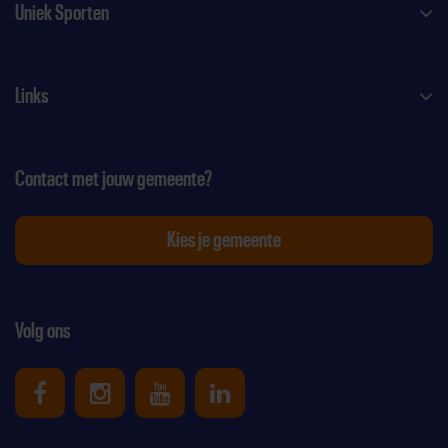
Uniek Sporten
Links
Contact met jouw gemeente?
Kies je gemeente
Volg ons
Uniek Sporten op Facebook
Uniek Sporten op Instagram
Uniek Sporten op Youtube
Uniek Sporten op Link