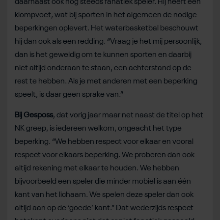
daarnaast ook nog steeds fanatiek speler. Hij heeft een
klompvoet, wat bij sporten in het algemeen de nodige
beperkingen oplevert. Het waterbasketbal beschouwt
hij dan ook als een redding. “Vraag je het mij persoonlijk,
dan is het geweldig om te kunnen sporten en daarbij
niet altijd onderaan te staan, een achterstand op de
rest te hebben. Als je met anderen met een beperking
speelt, is daar geen sprake van.”
Bij Gesposs
, dat vorig jaar maar net naast de titel op het
NK greep, is iedereen welkom, ongeacht het type
beperking. “We hebben respect voor elkaar en vooral
respect voor elkaars beperking. We proberen dan ook
altijd rekening met elkaar te houden. We hebben
bijvoorbeeld een speler die minder mobiel is aan één
kant van het lichaam. We spelen deze speler dan ook
altijd aan op de ‘goede’ kant.” Dat wederzijds respect