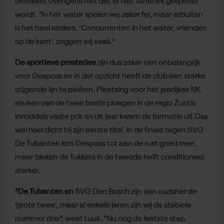
betekent overigens niet dat er niet fanatiek gespeeld
wordt. “In het water spelen we zeker fel, maar erbuiten
is het heel anders. ‘Concurrenten in het water, vrienden
op de kant’, zeggen wij vaak.”
De sportieve prestaties
zijn dus zeker niet onbelangrijk
voor Gesposs en in dat opzicht heeft de club een sterke
stijgende lijn te pakken. Plaatsing voor het jaarlijkse NK
als één van de twee beste ploegen in de regio Zuid is
inmiddels vaste prik en dit jaar kwam de formatie uit Oss
wel heel dicht bij zijn eerste titel. In de finale tegen SVG
De Tubanten kon Gesposs tot aan de rust goed mee,
maar bleken de Tukkers in de tweede helft conditioneel
sterker.
“De Tubanten en
SVG Den Bosch zijn van oudsher de
‘grote twee’, maar al enkele jaren zijn wij de stabiele
nummer drie”, weet Luuk. “Nu nog de laatste stap.