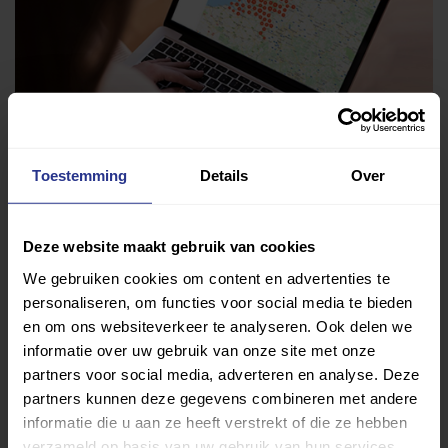
Toestemming
Details
Over
Deze website maakt gebruik van cookies
Vind jouw sport
We gebruiken cookies om content en advertenties te
Van atletiek tot zwemmen: met onze Sportzoeker
personaliseren, om functies voor social media te bieden
vind je gemakkelijk jouw favoriete sport of activiteit.
en om ons websiteverkeer te analyseren. Ook delen we
Met meer dan 4250 sportclubs is er altijd een sport
informatie over uw gebruik van onze site met onze
partners voor social media, adverteren en analyse. Deze
die bij je past.
partners kunnen deze gegevens combineren met andere
informatie die u aan ze heeft verstrekt of die ze hebben
Sport zoeken
verzameld op basis van uw gebruik van hun services.