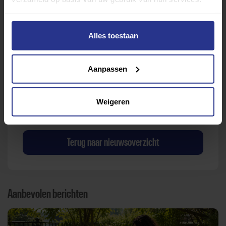
Alles toestaan
Verder lezen over
Aanpassen
Ervaringen
Esports
Gezondheid
Inspiratie
Weigeren
Lifestyle
Tech
Tips & tricks
Terug naar nieuwsoverzicht
Aanbevolen berichten