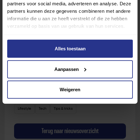
vind je gemakkelijk jouw favoriete sport of activiteit.
partners voor social media, adverteren en analyse. Deze
partners kunnen deze gegevens combineren met andere
Met meer dan 4250 sportclubs is er altijd een sport
informatie die u aan ze heeft verstrekt of die ze hebben
die bij je past.
verzameld op basis van uw gebruik van hun services.
Sport zoeken
Alles toestaan
Aanpassen
Verder lezen over
Weigeren
Ervaringen
Esports
Gezondheid
Inspiratie
Lifestyle
Tech
Tips & tricks
Terug naar nieuwsoverzicht