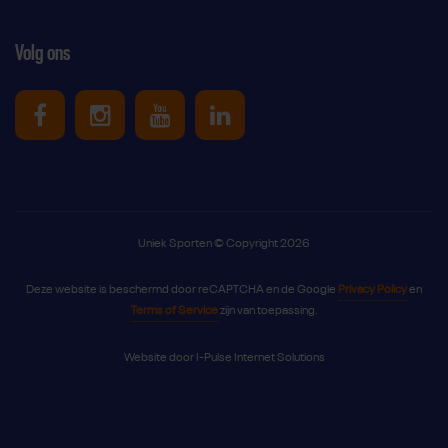
Volg ons
Uniek Sporten op Facebook
Uniek Sporten op Instagram
Uniek Sporten op Youtube
Uniek Sporten op Link
Uniek Sporten © Copyright 2026
Deze website is beschermd door reCAPTCHA en de Google
Privacy Policy
en
Terms of Service
zijn van toepassing.
Website door
I-Pulse Internet Solutions