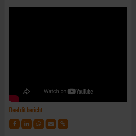
Deel dit bericht
Deel op Facebook
Deel op Linkedin
Deel op Whatsapp
Mail link
Kopieer link