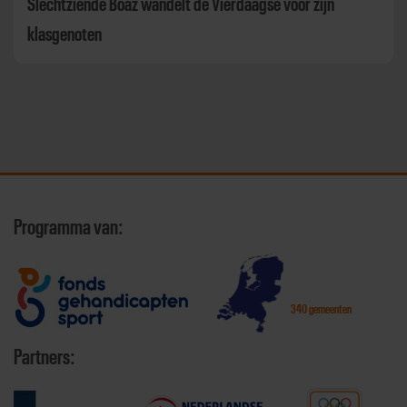
Slechtziende Boaz wandelt de Vierdaagse voor zijn
klasgenoten
Programma van:
340 gemeenten
Partners: