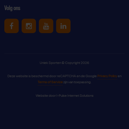
Volg ons
Uniek Sporten op Facebook
Uniek Sporten op Instagram
Uniek Sporten op Youtube
Uniek Sporten op Link
Uniek Sporten © Copyright 2026
Deze website is beschermd door reCAPTCHA en de Google
Privacy Policy
en
Terms of Service
zijn van toepassing.
Website door
I-Pulse Internet Solutions