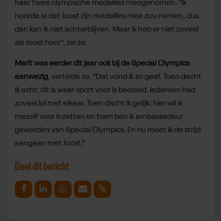
haar twee olympische medailles meegenomen. "Ik
hoorde al dat Joost zijn medailles mee zou nemen, dus
dan kan ik niet achterblijven. Maar ik heb er niet zoveel
als Joost hoor", zei ze.
Marit was eerder dit jaar ook bij de Special Olympics
aanwezig
, vertelde ze. "Dat vond ik zo gaaf. Toen dacht
ik echt: dit is waar sport voor is bedoeld. Iedereen had
zoveel lol met elkaar. Toen dacht ik gelijk: hier wil ik
mezelf voor inzetten en toen ben ik ambassadeur
geworden van Special Olympics. En nu moet ik de strijd
aangaan met Joost."
Deel dit bericht
Deel op Facebook
Deel op Linkedin
Deel op Whatsapp
Mail link
Kopieer link