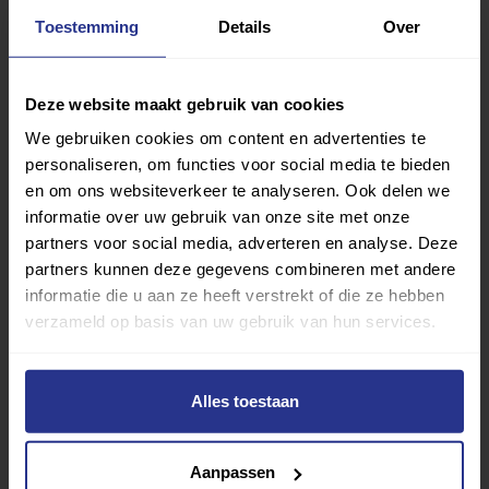
Met meer dan 4250 sportclubs is er altijd een sport
Toestemming
Details
Over
die bij je past.
Sport zoeken
Deze website maakt gebruik van cookies
We gebruiken cookies om content en advertenties te
personaliseren, om functies voor social media te bieden
en om ons websiteverkeer te analyseren. Ook delen we
informatie over uw gebruik van onze site met onze
partners voor social media, adverteren en analyse. Deze
Verder lezen over
partners kunnen deze gegevens combineren met andere
informatie die u aan ze heeft verstrekt of die ze hebben
Ervaringen
Esports
Gezondheid
Inspiratie
verzameld op basis van uw gebruik van hun services.
Lifestyle
Tech
Tips & tricks
Alles toestaan
Terug naar nieuwsoverzicht
Aanpassen