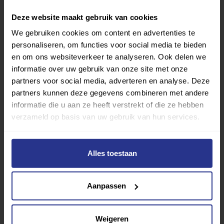
De Sportdroom: meer dan alleen een financiële
Deze website maakt gebruik van cookies
ondersteuning
We gebruiken cookies om content en advertenties te
personaliseren, om functies voor social media te bieden
en om ons websiteverkeer te analyseren. Ook delen we
informatie over uw gebruik van onze site met onze
partners voor social media, adverteren en analyse. Deze
partners kunnen deze gegevens combineren met andere
informatie die u aan ze heeft verstrekt of die ze hebben
verzameld op basis van uw gebruik van hun services.
Alles toestaan
Samen genieten van de Veluwe tijdens prikkelarme
fietstochten
Aanpassen
Weigeren