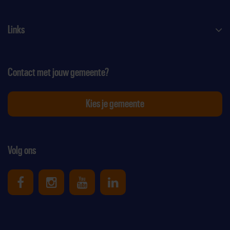
Links
Contact met jouw gemeente?
Kies je gemeente
Volg ons
Uniek Sporten op Facebook
Uniek Sporten op Instagram
Uniek Sporten op Youtube
Uniek Sporten op Link