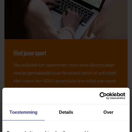
Vind jouw sport
Van atletiek tot zwemmen: met onze Sportzoeker
vind je gemakkelijk jouw favoriete sport of activiteit.
Met meer dan 4250 sportclubs is er altijd een sport
die bij je past.
Sport zoeken
Toestemming
Details
Over