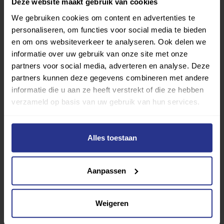
Deze website maakt gebruik van cookies
We gebruiken cookies om content en advertenties te
Verder lezen over
personaliseren, om functies voor social media te bieden
en om ons websiteverkeer te analyseren. Ook delen we
informatie over uw gebruik van onze site met onze
Ervaringen
Esports
Gezondheid
Inspiratie
partners voor social media, adverteren en analyse. Deze
Lifestyle
Tech
Tips & tricks
partners kunnen deze gegevens combineren met andere
informatie die u aan ze heeft verstrekt of die ze hebben
verzameld op basis van uw gebruik van hun services.
Terug naar nieuwsoverzicht
Alles toestaan
Aanbevolen berichten
Aanpassen
Weigeren