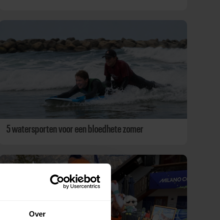
5 watersporten voor een bloedhete zomer
Over