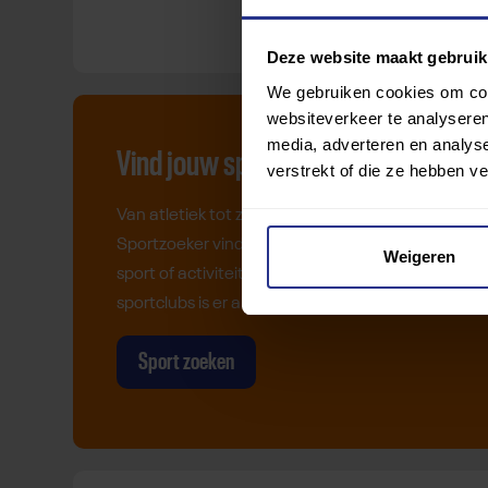
Deze website maakt gebruik
We gebruiken cookies om cont
websiteverkeer te analyseren
media, adverteren en analys
Vind jouw sport
verstrekt of die ze hebben v
Van atletiek tot zwemmen: met onze
Sportzoeker vind je gemakkelijk jouw favoriete
Weigeren
sport of activiteit. Met meer dan 4250
sportclubs is er altijd een sport die bij je past.
Sport zoeken