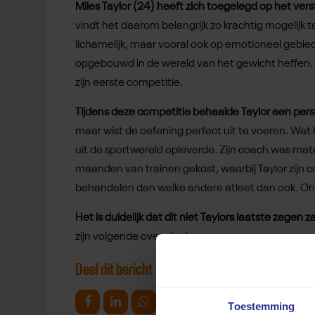
Miles Taylor (24) heeft zich toegelegd op het vers
vindt het daarom belangrijk zo krachtig mogelijk te
lichamelijk, maar vooral ook op emotioneel gebied
opgebouwd in de wereld van het gewicht heffen.
zijn eerste competitie.
Tijdens deze competitie behaalde Taylor een perso
maar wist de oefening perfect uit te voeren. W
uit de sportwereld opleverde. Zijn coach was mat
maanden van trainen gekost, waarbij Taylor zijn 
behandelen dan welke andere atleet dan ook. Ong
Het is duidelijk dat dit niet Taylors laatste zegen zal
zijn volgende overwinning.
Deel dit bericht
Toestemming
Deel op Facebook
Deel op Linkedin
Deel op Whatsapp
Mail link
Kopieer link