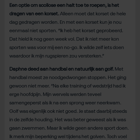
Een optie om scoliose een halt toe te roepen, is het
dragen van een korset.
Alleen moet dat korset de hele
dag gedragen worden. En met een korset kun je nou
eenmaal niet sporten. “Ik heb het korset geprobeerd.
Dat hield ik nog geen week vol. Dat ik niet meer kon
sporten was voor mij een no-go. Ik wilde zelf iets doen
waardoor ik mijn rugspieren zou versterken.”
Daphne deed aan handbal en natuurlijk aan golf.
Met
handbal moest ze noodgedwongen stoppen. Het ging
gewoon niet meer. “Na elke training of wedstrijd had ik
erge hoofdpijn. Mijn wervels werden teveel
samengeperst als ik na een sprong weer neerkwam.
Golf was eigenlijk ook niet goed. Je staat daarbij steeds
in de zelfde houding. Het was beter geweest als ik was
gaan zwemmen. Maar ik wilde geen andere sport doen.
Ik merk mijn beperking wel tijdens het golven. Toch voel