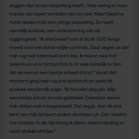
zeggen dat ze een beperking heeft. Haar swing en haar
manier van lopen verraden niet zo veel. Maar Daphne
moet dealen met een pittige beperking. Ze heeft
namelijk scoliose, een verkromming van de
ruggengraat. “Ik was twaalf toen ik bij de GGD langs
moest voor een lichamelijke controle. Daar zagen ze dat
mijn rug niet helemaal recht liep. Ik moest naar het
ziekenhuis voor röntgenfoto’s. Er was duidelijk te zien
dat de wervel een beetje scheef stond.” Vanaf dat
moment ging haar rug snel achteruit en werd de
scoliose aanzienlijk erger. “Ik had elke dag pijn. Mijn
wervel liep schuin en was gedraaid. Daardoor waren
mijn ribben ook meegedraaid. Dat zag je. Aan de ene
kant van mijn lichaam staken de ribben uit. Dat maakte
me onzeker. In die tijd droeg ik alleen zwarte kleding en
nooit strakke shirtjes.”