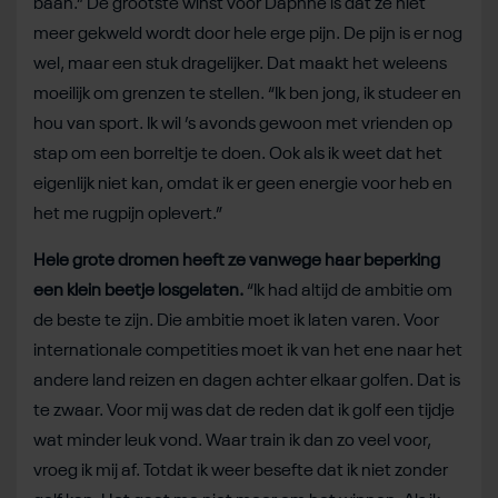
baan.” De grootste winst voor Daphne is dat ze niet
meer gekweld wordt door hele erge pijn. De pijn is er nog
wel, maar een stuk dragelijker. Dat maakt het weleens
moeilijk om grenzen te stellen. “Ik ben jong, ik studeer en
hou van sport. Ik wil ’s avonds gewoon met vrienden op
stap om een borreltje te doen. Ook als ik weet dat het
eigenlijk niet kan, omdat ik er geen energie voor heb en
het me rugpijn oplevert.”
Hele grote dromen heeft ze vanwege haar beperking
een klein beetje losgelaten.
“Ik had altijd de ambitie om
de beste te zijn. Die ambitie moet ik laten varen. Voor
internationale competities moet ik van het ene naar het
andere land reizen en dagen achter elkaar golfen. Dat is
te zwaar. Voor mij was dat de reden dat ik golf een tijdje
wat minder leuk vond. Waar train ik dan zo veel voor,
vroeg ik mij af. Totdat ik weer besefte dat ik niet zonder