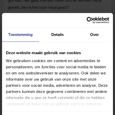
golf kan. Het gaat me niet meer om het winnen. Als ik
geniet, dan is het voor mij al goed.”
Deel dit bericht
Deel op Facebook
Deel op Linkedin
Deel op Whatsapp
Mail link
Kopieer link
Toestemming
Details
Over
Deze website maakt gebruik van cookies
We gebruiken cookies om content en advertenties te
personaliseren, om functies voor social media te bieden
en om ons websiteverkeer te analyseren. Ook delen we
informatie over uw gebruik van onze site met onze
partners voor social media, adverteren en analyse. Deze
partners kunnen deze gegevens combineren met andere
informatie die u aan ze heeft verstrekt of die ze hebben
verzameld op basis van uw gebruik van hun services.