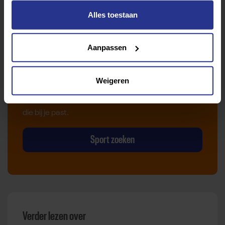
Alles toestaan
Aanpassen
Vind jouw sport
Van atletiek tot zwemmen: met onze Sportzoeker
Weigeren
vind je gemakkelijk jouw favoriete sport of activiteit.
Met meer dan 4250 sportclubs is er altijd een sport
die bij je past.
Sport zoeken
Verder lezen over