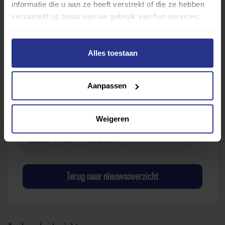
informatie die u aan ze heeft verstrekt of die ze hebben
verzameld op basis van uw gebruik van hun services.
Sport zoeken
Alles toestaan
Aanpassen
Verder lezen over
Weigeren
Ervaringen
Esports
Gezondheid
Inspiratie
Lifestyle
Tech
Tips & tricks
Terug naar nieuwsoverzicht