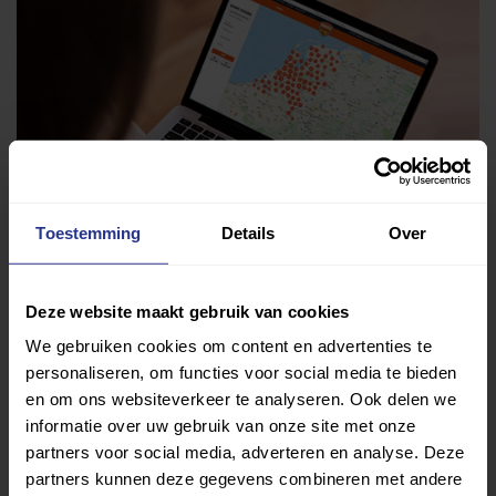
Toestemming
Details
Over
Deze website maakt gebruik van cookies
We gebruiken cookies om content en advertenties te
Vind jouw sport
personaliseren, om functies voor social media te bieden
en om ons websiteverkeer te analyseren. Ook delen we
Van atletiek tot zwemmen: met onze Sportzoeker
informatie over uw gebruik van onze site met onze
vind je gemakkelijk jouw favoriete sport of activiteit.
partners voor social media, adverteren en analyse. Deze
Met meer dan 4250 sportclubs is er altijd een sport
partners kunnen deze gegevens combineren met andere
die bij je past.