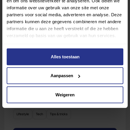
en om ons websiteverkeer te analyseren. Ook delen we
informatie over uw gebruik van onze site met onze
Van atletiek tot zwemmen: met onze Sportzoeker
partners voor social media, adverteren en analyse. Deze
vind je gemakkelijk jouw favoriete sport of activiteit.
partners kunnen deze gegevens combineren met andere
Met meer dan 4250 sportclubs is er altijd een sport
informatie die u aan ze heeft verstrekt of die ze hebben
die bij je past.
verzameld op basis van uw gebruik van hun services.
Sport zoeken
Alles toestaan
Aanpassen
Verder lezen over
Weigeren
Ervaringen
Esports
Gezondheid
Inspiratie
Lifestyle
Tech
Tips & tricks