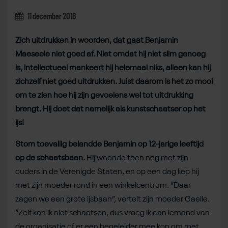
11 december 2018
Zich uitdrukken in woorden, dat gaat Benjamin
Maeseele niet goed af. Niet omdat hij niet slim genoeg
is, intellectueel mankeert hij helemaal niks, alleen kan hij
zichzelf niet goed uitdrukken. Juist daarom is het zo mooi
om te zien hoe hij zijn gevoelens wel tot uitdrukking
brengt. Hij doet dat namelijk als kunstschaatser op het
ijs!
Stom toevallig belandde Benjamin op 12-jarige leeftijd
op de schaatsbaan.
Hij woonde toen nog met zijn
ouders in de Verenigde Staten, en op een dag liep hij
met zijn moeder rond in een winkelcentrum. “Daar
zagen we een grote ijsbaan”, vertelt zijn moeder Gaelle.
“Zelf kan ik niet schaatsen, dus vroeg ik aan iemand van
de organisatie of er een begeleider mee kon om met