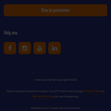
Kies je gemeente
Volg ons
Uniek Sporten op Facebook
Uniek Sporten op Instagram
Uniek Sporten op Youtube
Uniek Sporten op Link
Uniek Sporten © Copyright 2026
Deze website is beschermd door reCAPTCHA en de Google
Privacy Policy
en
Terms of Service
zijn van toepassing.
Website door
I-Pulse Internet Solutions