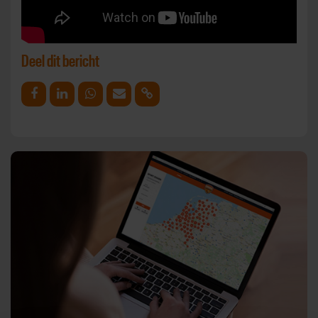
Deel dit bericht
Deel op Facebook
Deel op Linkedin
Deel op Whatsapp
Mail link
Kopieer link