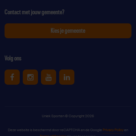
Contact met jouw gemeente?
Kies je gemeente
Volg ons
Uniek Sporten op Facebook
Uniek Sporten op Instagram
Uniek Sporten op Youtube
Uniek Sporten op Link
Uniek Sporten © Copyright 2026
Deze website is beschermd door reCAPTCHA en de Google
Privacy Policy
en