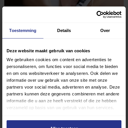
Toestemming
Details
Over
Vind jouw sport
Van atletiek tot zwemmen: met onze Sportzoeker
Deze website maakt gebruik van cookies
vind je gemakkelijk jouw favoriete sport of activiteit.
We gebruiken cookies om content en advertenties te
Met meer dan 4250 sportclubs is er altijd een sport
personaliseren, om functies voor social media te bieden
die bij je past.
en om ons websiteverkeer te analyseren. Ook delen we
informatie over uw gebruik van onze site met onze
Sport zoeken
partners voor social media, adverteren en analyse. Deze
partners kunnen deze gegevens combineren met andere
informatie die u aan ze heeft verstrekt of die ze hebben
verzameld op basis van uw gebruik van hun services.
Verder lezen over