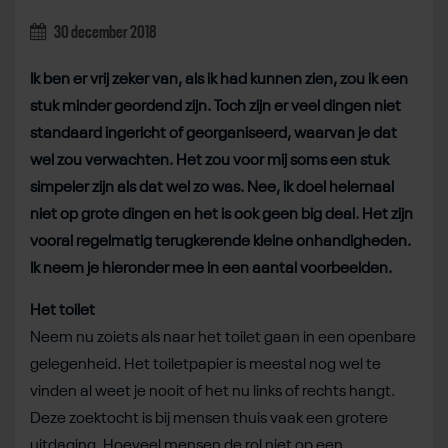
30 december 2018
Ik ben er vrij zeker van, als ik had kunnen zien, zou ik een
stuk minder geordend zijn. Toch zijn er veel dingen niet
standaard ingericht of georganiseerd, waarvan je dat
wel zou verwachten. Het zou voor mij soms een stuk
simpeler zijn als dat wel zo was. Nee, ik doel helemaal
niet op grote dingen en het is ook geen big deal. Het zijn
vooral regelmatig terugkerende kleine onhandigheden.
Ik neem je hieronder mee in een aantal voorbeelden.
Het toilet
Neem nu zoiets als naar het toilet gaan in een openbare
gelegenheid. Het toiletpapier is meestal nog wel te
vinden al weet je nooit of het nu links of rechts hangt.
Deze zoektocht is bij mensen thuis vaak een grotere
uitdaging. Hoeveel mensen de rol niet op een