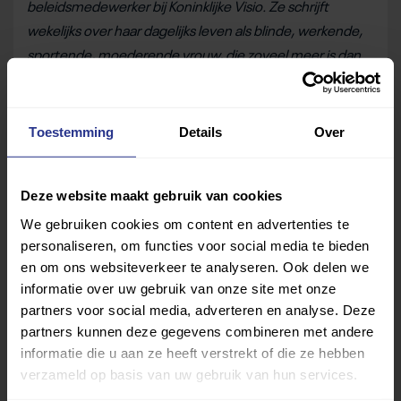
beleidsmedewerker bij Koninklijke Visio. Ze schrijft
wekelijks over haar dagelijks leven als blinde, werkende,
sportende, moederende vrouw, die zoveel meer is dan
haar handicap.
Deel dit bericht
Toestemming
Details
Over
Deel op Facebook
Deel op Linkedin
Deel op Whatsapp
Mail link
Kopieer link
Deze website maakt gebruik van cookies
We gebruiken cookies om content en advertenties te
personaliseren, om functies voor social media te bieden
en om ons websiteverkeer te analyseren. Ook delen we
informatie over uw gebruik van onze site met onze
partners voor social media, adverteren en analyse. Deze
partners kunnen deze gegevens combineren met andere
informatie die u aan ze heeft verstrekt of die ze hebben
verzameld op basis van uw gebruik van hun services.