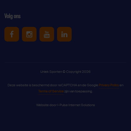
Volg ons
Uniek Sporten op Facebook
Uniek Sporten op Instagram
Uniek Sporten op Youtube
Uniek Sporten op Link
Uniek Sporten © Copyright 2026
Deze website is beschermd door reCAPTCHA en de Google
Privacy Policy
en
Terms of Service
zijn van toepassing.
Website door
I-Pulse Internet Solutions