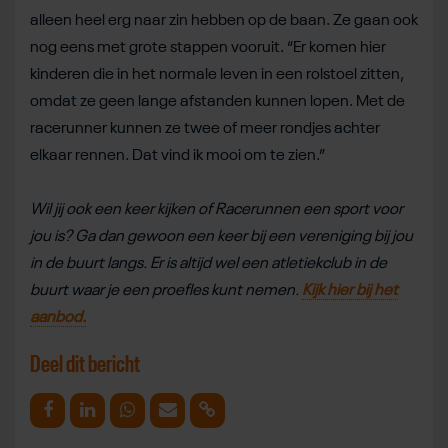
alleen heel erg naar zin hebben op de baan. Ze gaan ook
nog eens met grote stappen vooruit. “Er komen hier
kinderen die in het normale leven in een rolstoel zitten,
omdat ze geen lange afstanden kunnen lopen. Met de
racerunner kunnen ze twee of meer rondjes achter
elkaar rennen. Dat vind ik mooi om te zien.”
Wil jij ook een keer kijken of Racerunnen een sport voor
jou is? Ga dan gewoon een keer bij een vereniging bij jou
in de buurt langs. Er is altijd wel een atletiekclub in de
buurt waar je een proefles kunt nemen.
Kijk hier bij het
aanbod.
Deel dit bericht
Deel op Facebook
Deel op Linkedin
Deel op Whatsapp
Mail link
Kopieer link