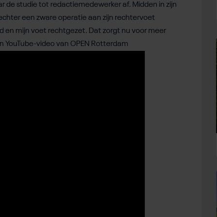
r de studie tot redactiemedewerker af. Midden in zijn
echter een zware operatie aan zijn rechtervoet
d en mijn voet rechtgezet. Dat zorgt nu voor meer
in een YouTube-video van OPEN Rotterdam