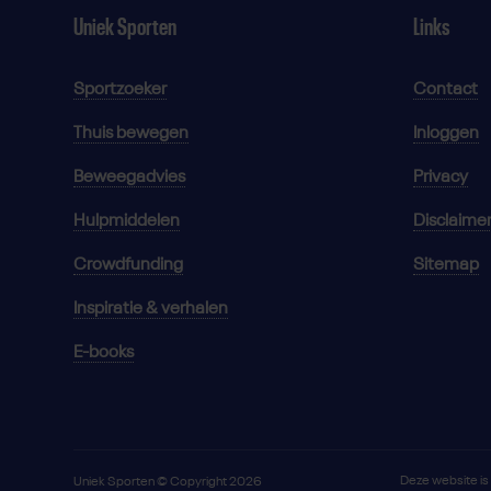
Uniek Sporten
Links
Sportzoeker
Contact
Thuis bewegen
Inloggen
Beweegadvies
Privacy
Hulpmiddelen
Disclaime
Crowdfunding
Sitemap
Inspiratie & verhalen
E-books
Deze website i
Uniek Sporten © Copyright 2026