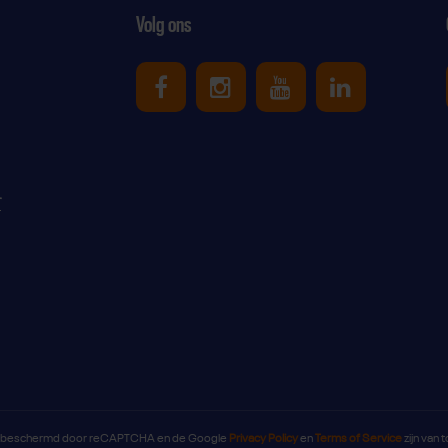
Volg ons
Uniek Sporten op Facebook
Uniek Sporten op Ins
Uniek Sporten o
Uniek Spor
r
s beschermd door reCAPTCHA en de Google
Privacy Policy
en
Terms of Service
zijn van 