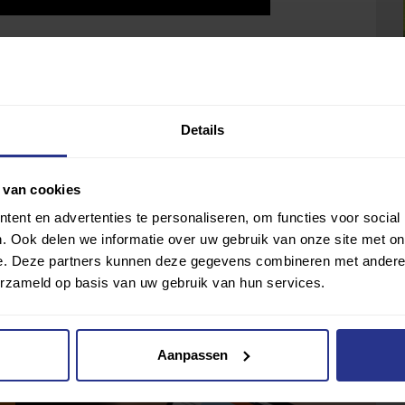
 zes maanden verwacht, maar daar dacht Oscar anders
studie halen. In januari 2017 kwam ik bij mijn
j hebben van alles voor me geregeld waardoor ik mijn
Details
ijn voet in het gips heb ik gewoon doorgewerkt en
” Inmiddels werkt Oscar hard om zijn dromen in de
 van cookies
ent en advertenties te personaliseren, om functies voor social
. Ook delen we informatie over uw gebruik van onze site met on
e. Deze partners kunnen deze gegevens combineren met andere i
erzameld op basis van uw gebruik van hun services.
Aanpassen