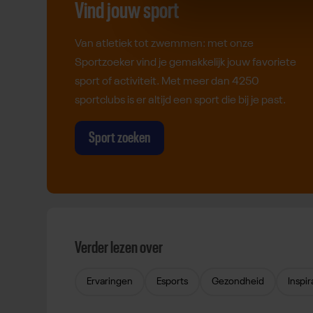
Vind jouw sport
Van atletiek tot zwemmen: met onze
Sportzoeker vind je gemakkelijk jouw favoriete
sport of activiteit. Met meer dan 4250
sportclubs is er altijd een sport die bij je past.
Sport zoeken
Verder lezen over
Ervaringen
Esports
Gezondheid
Inspir