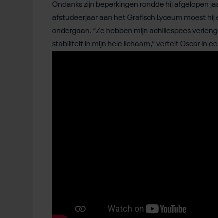
Ondanks zijn beperkingen rondde hij afgelopen jaa
afstudeerjaar aan het Grafisch Lyceum moest hij 
ondergaan. “Ze hebben mijn achillespees verleng
stabiliteit in mijn hele lichaam,” vertelt Oscar 