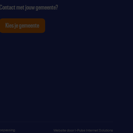
Contact met jouw gemeente?
Kies je gemeente
tagram
p Youtube
ten op Linkedin
toepassing.
Website door
I-Pulse Internet Solutions