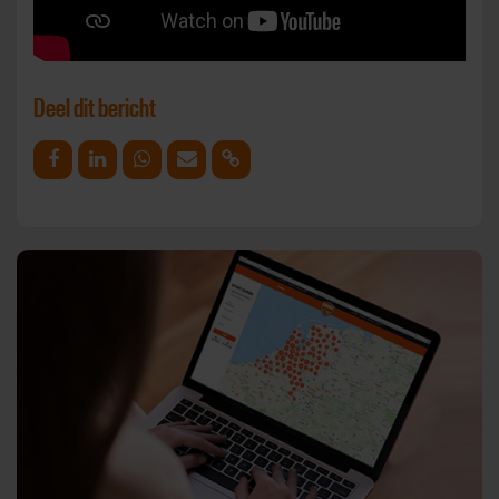
Deel dit bericht
Deel op Facebook
Deel op Linkedin
Deel op Whatsapp
Mail link
Kopieer link