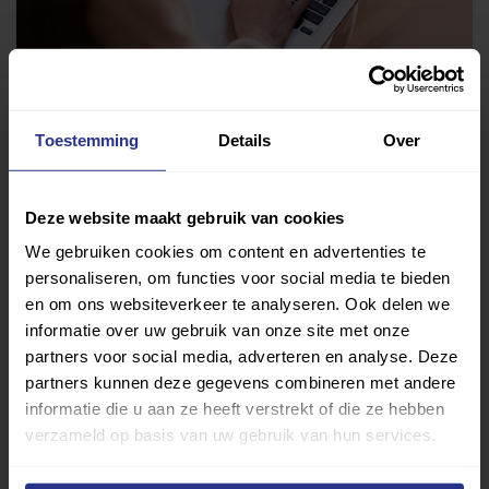
Vind jouw sport
Toestemming
Details
Over
Van atletiek tot zwemmen: met onze Sportzoeker
vind je gemakkelijk jouw favoriete sport of activiteit.
Deze website maakt gebruik van cookies
Met meer dan 4250 sportclubs is er altijd een sport
We gebruiken cookies om content en advertenties te
die bij je past.
personaliseren, om functies voor social media te bieden
en om ons websiteverkeer te analyseren. Ook delen we
Sport zoeken
informatie over uw gebruik van onze site met onze
partners voor social media, adverteren en analyse. Deze
partners kunnen deze gegevens combineren met andere
informatie die u aan ze heeft verstrekt of die ze hebben
verzameld op basis van uw gebruik van hun services.