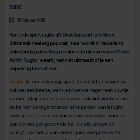
team!
20 februari 2019
Ken je de sport rugby al? Deze balsport is in Groot-
Brittannië heel erg populair, maar wordt in Nederland
ook steeds groter. Nog mooier is de nieuwe vorm ‘Mixed
Ability Rugby’ waarbij het niet uitmaakt of je een
beperking hebt of niet.
Rugby
lijkt een hele ruige sport. En dat is het misschien
ook wel een beetje, want je moet wel tegen een duwtje
kunnen. Als je hard kan rennen en ook niet vies bent om
de bal van de tegenstander af te pakken dan is rugby
jouw sport. Je zal misschien wel even moeten wennen
aan die wat gek gevormde bal, die alle kanten op
springt. Lukt het jou om de bal goed vastgeklemd te