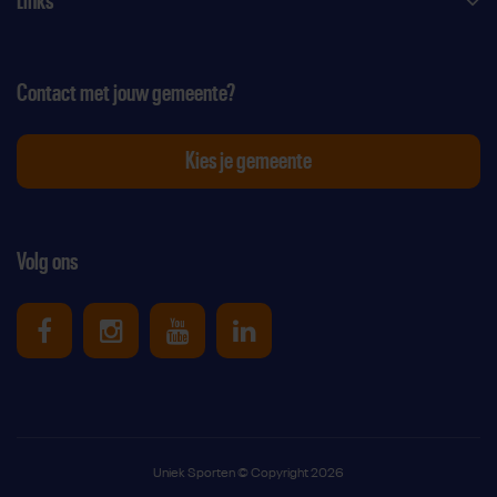
Links
Contact met jouw gemeente?
Kies je gemeente
Volg ons
Uniek Sporten op Facebook
Uniek Sporten op Instagram
Uniek Sporten op Youtube
Uniek Sporten op Link
Uniek Sporten © Copyright 2026