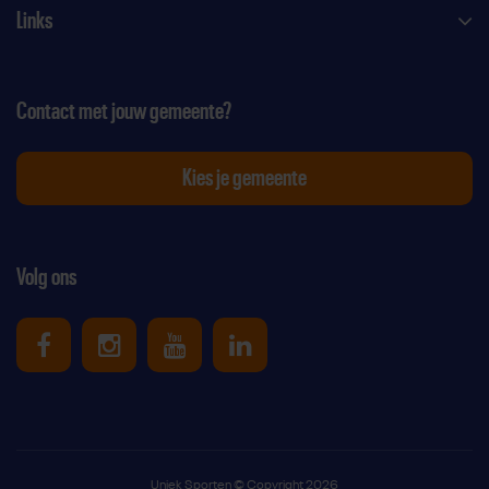
Links
Contact met jouw gemeente?
Kies je gemeente
Volg ons
Uniek Sporten op Facebook
Uniek Sporten op Instagram
Uniek Sporten op Youtube
Uniek Sporten op Link
Uniek Sporten © Copyright 2026