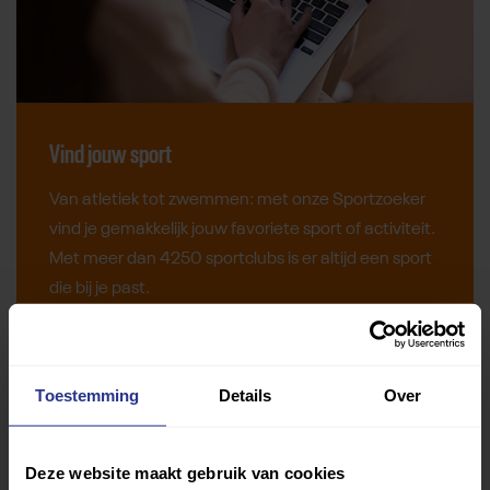
Vind jouw sport
Van atletiek tot zwemmen: met onze Sportzoeker
vind je gemakkelijk jouw favoriete sport of activiteit.
Met meer dan 4250 sportclubs is er altijd een sport
die bij je past.
Sport zoeken
Toestemming
Details
Over
Deze website maakt gebruik van cookies