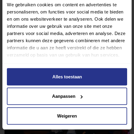
We gebruiken cookies om content en advertenties te
Verder lezen over
personaliseren, om functies voor social media te bieden
en om ons websiteverkeer te analyseren. Ook delen we
Ervaringen
Esports
Gezondheid
Inspiratie
informatie over uw gebruik van onze site met onze
Lifestyle
Tech
Tips & tricks
partners voor social media, adverteren en analyse. Deze
partners kunnen deze gegevens combineren met andere
informatie die u aan ze heeft verstrekt of die ze hebben
Terug naar nieuwsoverzicht
verzameld op basis van uw gebruik van hun services.
Alles toestaan
Aanbevolen berichten
Aanpassen
Weigeren