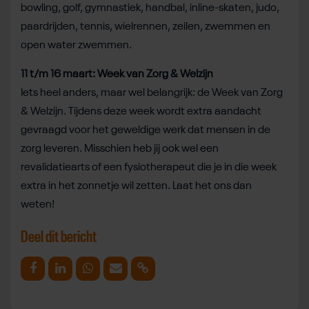
bowling, golf, gymnastiek, handbal, inline-skaten, judo,
paardrijden, tennis, wielrennen, zeilen, zwemmen en
open water zwemmen.
11 t/m 16 maart: Week van Zorg & Welzijn
Iets heel anders, maar wel belangrijk: de Week van Zorg
& Welzijn. Tijdens deze week wordt extra aandacht
gevraagd voor het geweldige werk dat mensen in de
zorg leveren. Misschien heb jij ook wel een
revalidatiearts of een fysiotherapeut die je in die week
extra in het zonnetje wil zetten. Laat het ons dan
weten!
Deel dit bericht
Deel op Facebook
Deel op Linkedin
Deel op Whatsapp
Mail link
Kopieer link