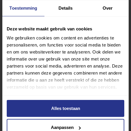
Met meer dan 4250 sportclubs is er altijd een sport
Toestemming
Details
Over
die bij je past.
Sport zoeken
Deze website maakt gebruik van cookies
We gebruiken cookies om content en advertenties te
personaliseren, om functies voor social media te bieden
en om ons websiteverkeer te analyseren. Ook delen we
informatie over uw gebruik van onze site met onze
partners voor social media, adverteren en analyse. Deze
Verder lezen over
partners kunnen deze gegevens combineren met andere
informatie die u aan ze heeft verstrekt of die ze hebben
verzameld op basis van uw gebruik van hun services.
Ervaringen
Esports
Gezondheid
Inspiratie
Lifestyle
Tech
Tips & tricks
Alles toestaan
Terug naar nieuwsoverzicht
Aanpassen