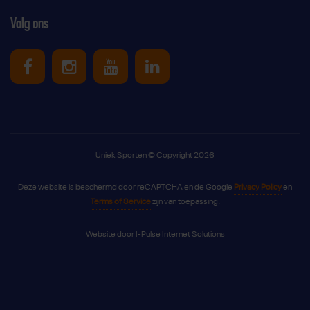
Volg ons
Uniek Sporten op Facebook
Uniek Sporten op Instagram
Uniek Sporten op Youtube
Uniek Sporten op Link
Uniek Sporten © Copyright 2026
Deze website is beschermd door reCAPTCHA en de Google
Privacy Policy
en
Terms of Service
zijn van toepassing.
Website door
I-Pulse Internet Solutions