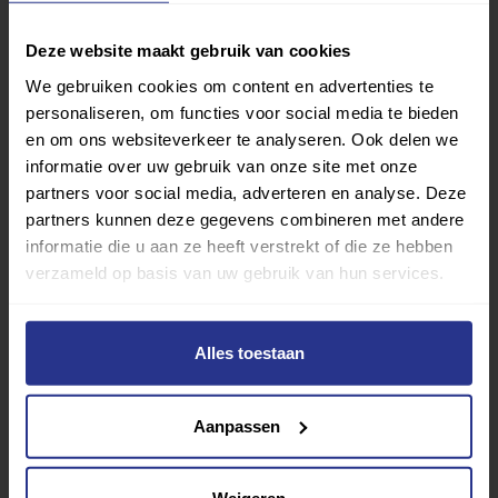
Sport zoeken
Deze website maakt gebruik van cookies
We gebruiken cookies om content en advertenties te
personaliseren, om functies voor social media te bieden
en om ons websiteverkeer te analyseren. Ook delen we
informatie over uw gebruik van onze site met onze
partners voor social media, adverteren en analyse. Deze
Verder lezen over
partners kunnen deze gegevens combineren met andere
informatie die u aan ze heeft verstrekt of die ze hebben
Ervaringen
Esports
Gezondheid
Inspiratie
verzameld op basis van uw gebruik van hun services.
Lifestyle
Tech
Tips & tricks
Alles toestaan
Terug naar nieuwsoverzicht
Aanpassen
Aanbevolen berichten