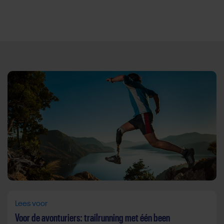
Direct door naar content
Lees voor
Voor de avonturiers: trailrunning met één been