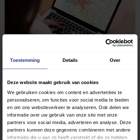
Toestemming
Details
Over
Vind jouw sport
Deze website maakt gebruik van cookies
Van atletiek tot zwemmen: met onze Sportzoeker
We gebruiken cookies om content en advertenties te
personaliseren, om functies voor social media te bieden
vind je gemakkelijk jouw favoriete sport of activiteit.
en om ons websiteverkeer te analyseren. Ook delen we
Met meer dan 4250 sportclubs is er altijd een sport
informatie over uw gebruik van onze site met onze
die bij je past.
partners voor social media, adverteren en analyse. Deze
partners kunnen deze gegevens combineren met andere
Sport zoeken
informatie die u aan ze heeft verstrekt of die ze hebben