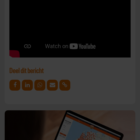
Deel dit bericht
Deel op Facebook
Deel op Linkedin
Deel op Whatsapp
Mail link
Kopieer link