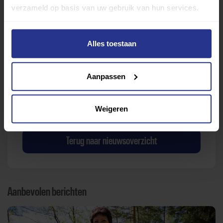
verzameld op basis van uw gebruik van hun services.
Alles toestaan
Verder lezen over
Aanpassen
Ervaringen
Esports
Gezondheid
Inspiratie
Lifestyle
Tech
Tips & tricks
Weigeren
Terug naar nieuwsoverzicht
Aanbevolen berichten