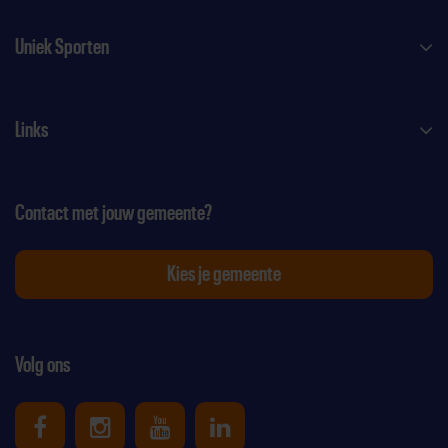
Uniek Sporten
Links
Contact met jouw gemeente?
Kies je gemeente
Volg ons
Uniek Sporten op Facebook
Uniek Sporten op Instagram
Uniek Sporten op Youtube
Uniek Sporten op Link