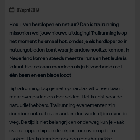
02 april 2019
Hou jij van hardlopen en natuur? Dan is trailrunning
misschien wel jouw nieuwe uitdaging! Trailrunning is op
het moment helemaal hot, omdat je als hardloper zo in
natuurgebieden komt waar je anders nooit zo komen. In
Nederland komen steeds meer trailruns en het leuke is:
je kunt hier ook aan meedoen als je bijvoorbeeld met
één been en een blade loopt.
Bij trailrunning loop je niet op hard asfalt of een baan,
maar over paden en door velden. Het is echt voor de
natuurliefhebbers. Trailrunning evenementen zijn
daardoor ook net even anders dan wedstrijden over de
weg. De tijd is niet belangrijk en onderweg kun je vaak
even stoppen bij een drankpost om even op bij te
tanken. Het is daardoor ook nog eens hartstikke