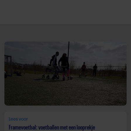
Direct door naar content
Lees voor
Framevoetbal: voetballen met een looprekje