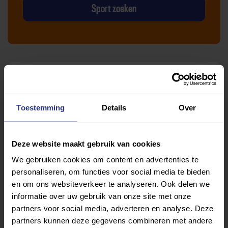
Sport zoeken
Verder lezen over
Toestemming
Details
Over
Ervaringen
Esports
Gezondheid
Inspiratie
Lifestyle
Tech
Tips & tricks
Deze website maakt gebruik van cookies
We gebruiken cookies om content en advertenties te
Terug naar nieuwsoverzicht
personaliseren, om functies voor social media te bieden
en om ons websiteverkeer te analyseren. Ook delen we
informatie over uw gebruik van onze site met onze
partners voor social media, adverteren en analyse. Deze
Aanbevolen berichten
partners kunnen deze gegevens combineren met andere