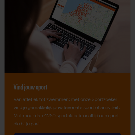
Vind jouw sport
Van atletiek tot zwemmen: met onze Sportzoeker
vind je gemakkelijk jouw favoriete sport of activiteit.
Met meer dan 4250 sportclubs is er altijd een sport
die bij je past.