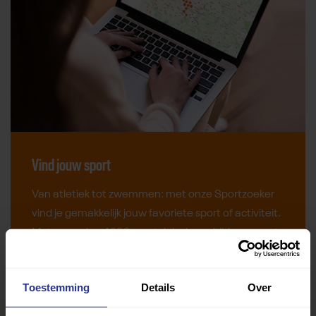
Vind jouw sport
Van atletiek tot zwemmen: met onze Sportzoeker
vind je gemakkelijk jouw favoriete sport of activiteit.
Met meer dan 4250 sportclubs is er altijd een sport
die bij je past.
Toestemming
Details
Over
Sport zoeken