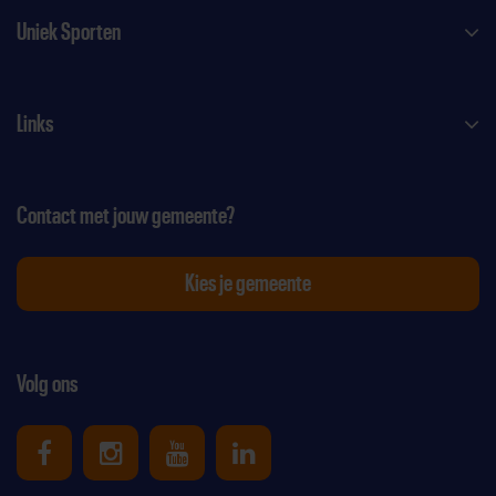
Uniek Sporten
Links
Contact met jouw gemeente?
Kies je gemeente
Volg ons
Uniek Sporten op Facebook
Uniek Sporten op Instagram
Uniek Sporten op Youtube
Uniek Sporten op Link