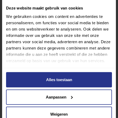
Deze website maakt gebruik van cookies
We gebruiken cookies om content en advertenties te
personaliseren, om functies voor social media te bieden
en om ons websiteverkeer te analyseren. Ook delen we
Verder lezen over
informatie over uw gebruik van onze site met onze
partners voor social media, adverteren en analyse. Deze
Ervaringen
Esports
Gezondheid
Inspiratie
partners kunnen deze gegevens combineren met andere
Lifestyle
Tech
Tips & tricks
informatie die u aan ze heeft verstrekt of die ze hebben
verzameld op basis van uw gebruik van hun services.
Terug naar nieuwsoverzicht
Alles toestaan
Aanbevolen berichten
Aanpassen
Weigeren