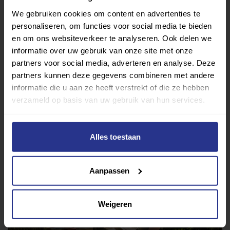
We gebruiken cookies om content en advertenties te
personaliseren, om functies voor social media te bieden
Verder lezen over
en om ons websiteverkeer te analyseren. Ook delen we
informatie over uw gebruik van onze site met onze
partners voor social media, adverteren en analyse. Deze
Ervaringen
Esports
Gezondheid
Inspiratie
partners kunnen deze gegevens combineren met andere
Lifestyle
Tech
Tips & tricks
informatie die u aan ze heeft verstrekt of die ze hebben
verzameld op basis van uw gebruik van hun services.
Terug naar nieuwsoverzicht
Alles toestaan
Aanbevolen berichten
Aanpassen
Weigeren