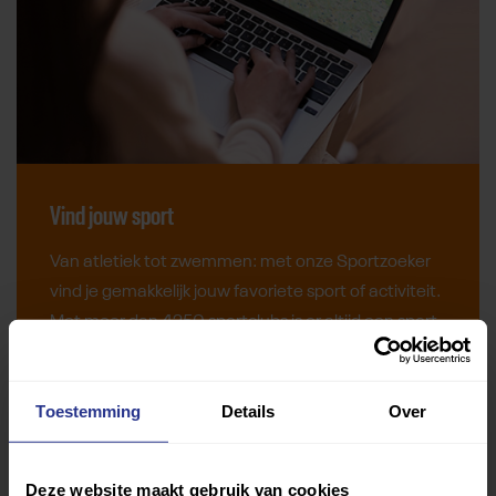
Vind jouw sport
Van atletiek tot zwemmen: met onze Sportzoeker
vind je gemakkelijk jouw favoriete sport of activiteit.
Met meer dan 4250 sportclubs is er altijd een sport
die bij je past.
Sport zoeken
Toestemming
Details
Over
Deze website maakt gebruik van cookies