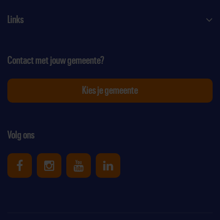
Links
Contact met jouw gemeente?
Kies je gemeente
Volg ons
Uniek Sporten op Facebook
Uniek Sporten op Instagram
Uniek Sporten op Youtube
Uniek Sporten op Link