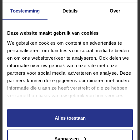
vind je gemakkelijk jouw favoriete sport of activiteit.
Met meer dan 4250 sportclubs is er altijd een sport
Toestemming
Details
Over
die bij je past.
Deze website maakt gebruik van cookies
Sport zoeken
We gebruiken cookies om content en advertenties te
personaliseren, om functies voor social media te bieden
en om ons websiteverkeer te analyseren. Ook delen we
informatie over uw gebruik van onze site met onze
partners voor social media, adverteren en analyse. Deze
partners kunnen deze gegevens combineren met andere
Verder lezen over
informatie die u aan ze heeft verstrekt of die ze hebben
verzameld op basis van uw gebruik van hun services.
Ervaringen
Esports
Gezondheid
Inspiratie
Lifestyle
Tech
Tips & tricks
Alles toestaan
Terug naar nieuwsoverzicht
Aanpassen