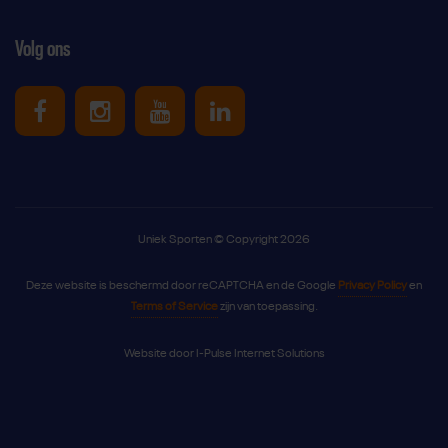
Volg ons
Uniek Sporten op Facebook
Uniek Sporten op Instagram
Uniek Sporten op Youtube
Uniek Sporten op Link
Uniek Sporten © Copyright 2026
Deze website is beschermd door reCAPTCHA en de Google
Privacy Policy
en
Terms of Service
zijn van toepassing.
Website door
I-Pulse Internet Solutions