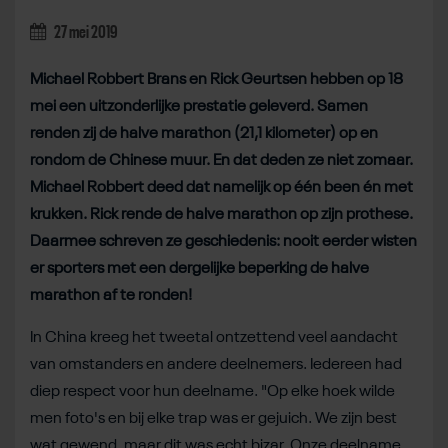
27 mei 2019
Michael Robbert Brans en Rick Geurtsen hebben op 18
mei een uitzonderlijke prestatie geleverd. Samen
renden zij de halve marathon (21,1 kilometer) op en
rondom de Chinese muur. En dat deden ze niet zomaar.
Michael Robbert deed dat namelijk op één been én met
krukken. Rick rende de halve marathon op zijn prothese.
Daarmee schreven ze geschiedenis: nooit eerder wisten
er sporters met een dergelijke beperking de halve
marathon af te ronden!
In China kreeg het tweetal ontzettend veel aandacht
van omstanders en andere deelnemers. Iedereen had
diep respect voor hun deelname. "Op elke hoek wilde
men foto's en bij elke trap was er gejuich. We zijn best
wat gewend, maar dit was echt bizar. Onze deelname