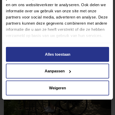
Ervaringen
Esports
Gezondheid
Inspiratie
en om ons websiteverkeer te analyseren. Ook delen we
informatie over uw gebruik van onze site met onze
Lifestyle
Tech
Tips & tricks
partners voor social media, adverteren en analyse. Deze
partners kunnen deze gegevens combineren met andere
Terug naar nieuwsoverzicht
informatie die u aan ze heeft verstrekt of die ze hebben
verzameld op basis van uw gebruik van hun services.
Alles toestaan
Aanbevolen berichten
Aanpassen
Weigeren