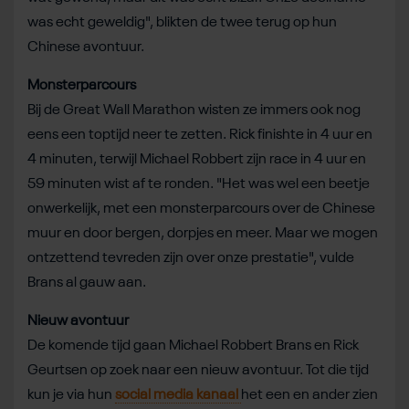
was echt geweldig", blikten de twee terug op hun
Chinese avontuur.
Monsterparcours
Bij de Great Wall Marathon wisten ze immers ook nog
eens een toptijd neer te zetten. Rick finishte in 4 uur en
4 minuten, terwijl Michael Robbert zijn race in 4 uur en
59 minuten wist af te ronden. "Het was wel een beetje
onwerkelijk, met een monsterparcours over de Chinese
muur en door bergen, dorpjes en meer. Maar we mogen
ontzettend tevreden zijn over onze prestatie", vulde
Brans al gauw aan.
Nieuw avontuur
De komende tijd gaan Michael Robbert Brans en Rick
Geurtsen op zoek naar een nieuw avontuur. Tot die tijd
kun je via hun
social media kanaal
het een en ander zien