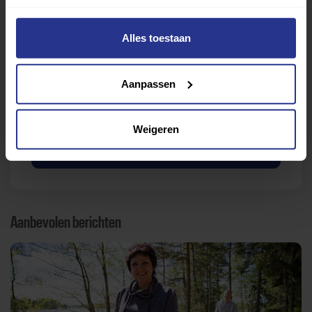
Alles toestaan
Verder lezen over
Ervaringen
Esports
Gezondheid
Inspiratie
Aanpassen
Lifestyle
Tech
Tips & tricks
Weigeren
Terug naar nieuwsoverzicht
Aanbevolen berichten