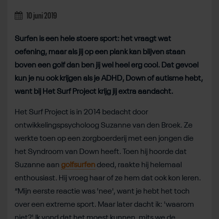
10 juni 2019
Surfen is een hele stoere sport: het vraagt wat
oefening, maar als jij op een plank kan blijven staan
boven een golf dan ben jij wel heel erg cool. Dat gevoel
kun je nu ook krijgen als je ADHD, Down of autisme hebt,
want bij Het Surf Project krijg jij extra aandacht.
Het Surf Project is in 2014 bedacht door
ontwikkelingspsycholoog Suzanne van den Broek. Ze
werkte toen op een zorgboerderij met een jongen die
het Syndroom van Down heeft. Toen hij hoorde dat
Suzanne aan
golfsurfen
deed, raakte hij helemaal
enthousiast. Hij vroeg haar of ze hem dat ook kon leren.
“Mijn eerste reactie was 'nee', want je hebt het toch
over een extreme sport. Maar later dacht ik: 'waarom
niet?' Ik vond dat het moest kunnen, mits we de