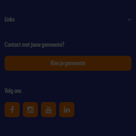
Links
Contact met jouw gemeente?
Kies je gemeente
Volg ons
Uniek Sporten op Facebook
Uniek Sporten op Instagram
Uniek Sporten op Youtube
Uniek Sporten op Link