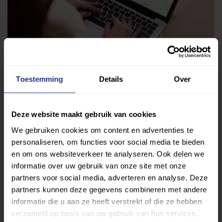
Toestemming
Details
Over
Vind jouw sport
Van atletiek tot zwemmen: met onze Sportzoeker
Deze website maakt gebruik van cookies
vind je gemakkelijk jouw favoriete sport of activiteit.
We gebruiken cookies om content en advertenties te
Met meer dan 4250 sportclubs is er altijd een sport
personaliseren, om functies voor social media te bieden
die bij je past.
en om ons websiteverkeer te analyseren. Ook delen we
informatie over uw gebruik van onze site met onze
partners voor social media, adverteren en analyse. Deze
Sport zoeken
partners kunnen deze gegevens combineren met andere
informatie die u aan ze heeft verstrekt of die ze hebben
verzameld op basis van uw gebruik van hun services.