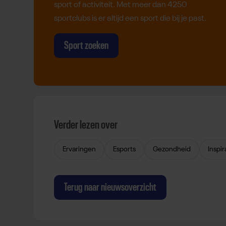
sport of activiteit. Met meer dan 4250
sportclubs is er altijd een sport die bij je past.
Sport zoeken
Verder lezen over
Ervaringen
Esports
Gezondheid
Inspir
Terug naar nieuwsoverzicht