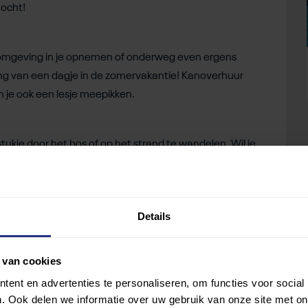
tocht!
de omgeving in je opnemen of onderweg even ergens
ing van een dagje in de zomervakantie! Kanoverhuur
un je ook een lesje meepikken.
 stukje door het bos of op het strand te wandelen. Wil je
t joggen of hardlopen. Pas wel op dat je niet meteen
Details
: skeeleren. Als je net begint, is het wel aan te raden
, maar daarna kan je je routes uitbreiden. Een paar
 van cookies
net waar je zin in hebt. Schaatsen, maar dan anders! En
ent en advertenties te personaliseren, om functies voor social
. Ook delen we informatie over uw gebruik van onze site met on