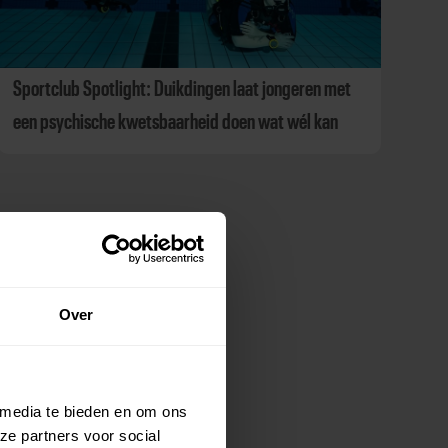
Sportclub Spotlight: Duikdingen laat jongeren met
een psychische kwetsbaarheid doen wat wél kan
Over
 media te bieden en om ons
ze partners voor social