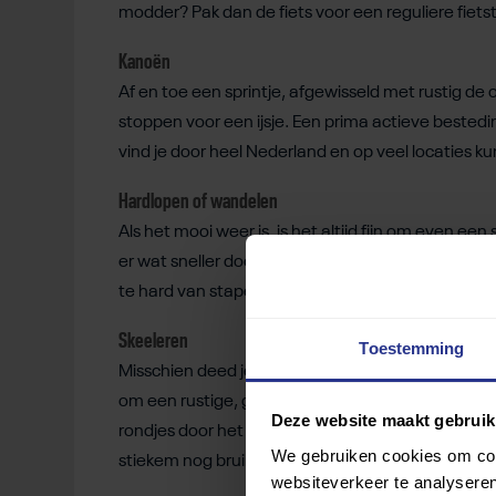
modder? Pak dan de fiets voor een reguliere fiets
Kanoën
Af en toe een sprintje, afgewisseld met rustig 
stoppen voor een ijsje. Een prima actieve bested
vind je door heel Nederland en op veel locaties k
Hardlopen of wandelen
Als het mooi weer is, is het altijd fijn om even een
er wat sneller doorheen? Begin dan rustig aan me
te hard van stapel loopt!
Skeeleren
Toestemming
Misschien deed je dit vroeger weleens na schooltijd
om een rustige, goed geasfalteerde weg te kiezen
Deze website maakt gebruik
rondjes door het park of een lange skeelertocht: 
We gebruiken cookies om cont
stiekem nog bruin worden ook!
websiteverkeer te analyseren