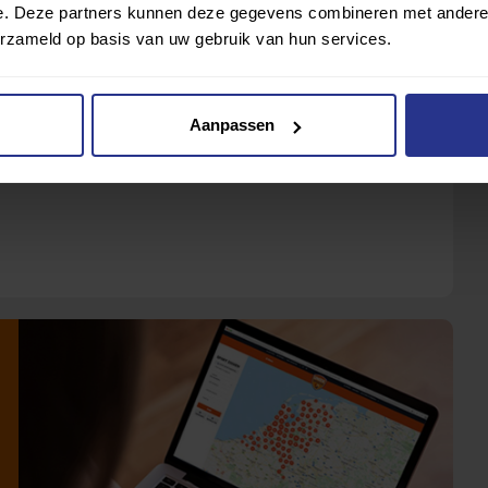
e. Deze partners kunnen deze gegevens combineren met andere i
erzameld op basis van uw gebruik van hun services.
hillende sporten
voor mensen met een beperking. Met
ouw favoriete sport of activiteit. Heb je hulp nodig?
buurtsportcoach in jouw gemeente.
Aanpassen