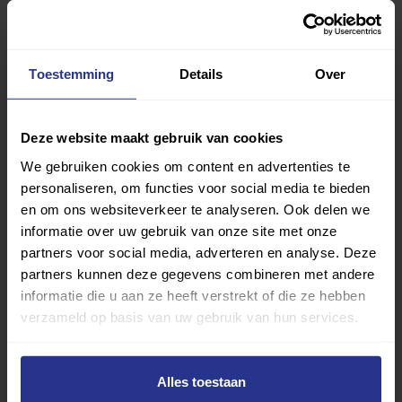
Vind jouw sport
Van atletiek tot zwemmen: met onze Sportzoeker
Toestemming
Details
Over
vind je gemakkelijk jouw favoriete sport of activiteit.
Met meer dan 4250 sportclubs is er altijd een sport
Deze website maakt gebruik van cookies
die bij je past.
We gebruiken cookies om content en advertenties te
Sport zoeken
personaliseren, om functies voor social media te bieden
en om ons websiteverkeer te analyseren. Ook delen we
informatie over uw gebruik van onze site met onze
partners voor social media, adverteren en analyse. Deze
partners kunnen deze gegevens combineren met andere
informatie die u aan ze heeft verstrekt of die ze hebben
verzameld op basis van uw gebruik van hun services.
Verder lezen over
Ervaringen
Esports
Gezondheid
Inspiratie
Alles toestaan
Lifestyle
Tech
Tips & tricks