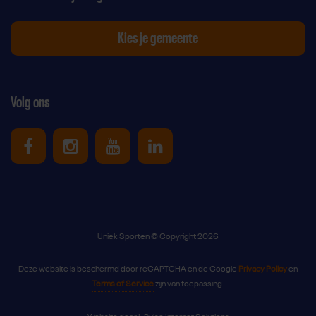
Kies je gemeente
Volg ons
Uniek Sporten op Facebook
Uniek Sporten op Instagram
Uniek Sporten op Youtube
Uniek Sporten op Link
Uniek Sporten © Copyright 2026
Deze website is beschermd door reCAPTCHA en de Google
Privacy Policy
en
Terms of Service
zijn van toepassing.