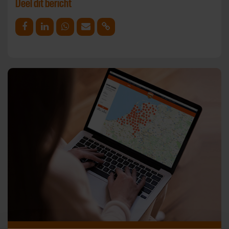
Deel dit bericht
Deel op Facebook
Deel op Linkedin
Deel op Whatsapp
Mail link
Kopieer link