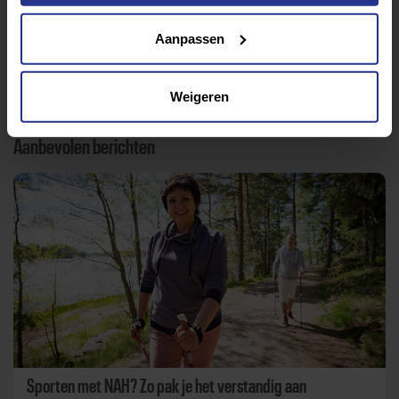
Aanpassen
Terug naar nieuwsoverzicht
Weigeren
Aanbevolen berichten
Sporten met NAH? Zo pak je het verstandig aan