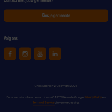
Contact met jouw gemeente?
Kies je gemeente
Volg ons
Uniek Sporten op Facebook
Uniek Sporten op Instagram
Uniek Sporten op Youtube
Uniek Sporten op Link
Uniek Sporten © Copyright 2026
Deze website is beschermd door reCAPTCHA en de Google
Privacy Policy
en
Terms of Service
zijn van toepassing.