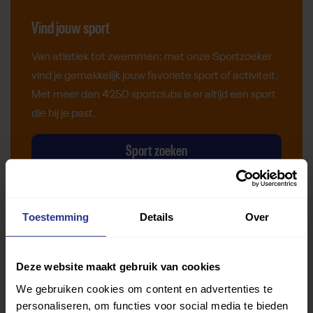
Vind jouw sport
Van atletiek tot zwemmen: met onze Sportzoeker
vind je gemakkelijk jouw favoriete sport of activiteit.
Met meer dan 4250 sportclubs is er altijd een sport
die bij je past.
Sport zoeken
Toestemming
Details
Over
Verder lezen over
Deze website maakt gebruik van cookies
We gebruiken cookies om content en advertenties te
Ervaringen
Esports
Gezondheid
Inspiratie
personaliseren, om functies voor social media te bieden
Lifestyle
Tech
Tips & tricks