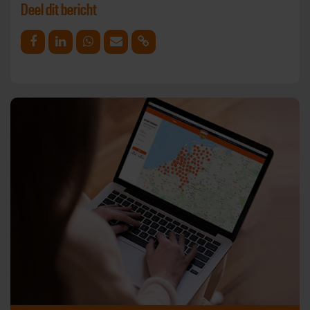
Deel dit bericht
Deel op Facebook
Deel op Linkedin
Deel op Whatsapp
Mail link
Kopieer link