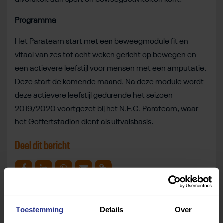
Programma
Het Parateam start met een beweegmodule fit en
vitaal van zes tot acht weken gericht op bewegen en
een actievere leefstijl voor mensen met een amputatie.
Deze start de komende maand. Na deze module wordt
deze actievere leefstijl gedurende het seizoen
2019/2020 voortgezet bij het N.E.C. Parateam, waar
het Goffertstadion dient als uitvalsbasis.
Deel dit bericht
Deel op Facebook
Deel op Linkedin
Deel op Whatsapp
Mail link
Kopieer link
Toestemming
Details
Over