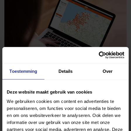
Toestemming
Details
Over
Deze website maakt gebruik van cookies
Vind jouw sport
We gebruiken cookies om content en advertenties te
Van atletiek tot zwemmen: met onze Sportzoeker
personaliseren, om functies voor social media te bieden
vind je gemakkelijk jouw favoriete sport of activiteit.
en om ons websiteverkeer te analyseren. Ook delen we
Met meer dan 4250 sportclubs is er altijd een sport
informatie over uw gebruik van onze site met onze
partners voor social media, adverteren en analyse. Deze
die bij je past.