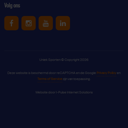
Volg ons
Uniek Sporten op Facebook
Uniek Sporten op Instagram
Uniek Sporten op Youtube
Uniek Sporten op Link
Uniek Sporten © Copyright 2026
Deze website is beschermd door reCAPTCHA en de Google
Privacy Policy
en
Terms of Service
zijn van toepassing.
Website door
I-Pulse Internet Solutions