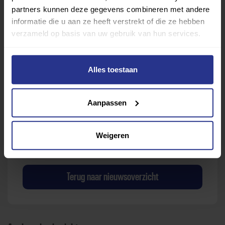
partners kunnen deze gegevens combineren met andere
informatie die u aan ze heeft verstrekt of die ze hebben
Sport zoeken
verzameld op basis van uw gebruik van hun services.
Alles toestaan
Verder lezen over
Aanpassen
Ervaringen
Esports
Gezondheid
Inspiratie
Weigeren
Lifestyle
Tech
Tips & tricks
Terug naar nieuwsoverzicht