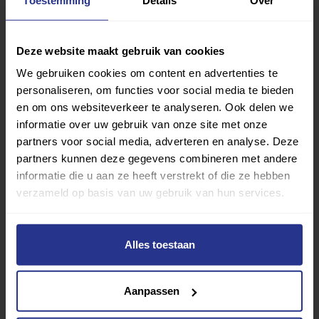
Sport zoeken
Deze website maakt gebruik van cookies
We gebruiken cookies om content en advertenties te
personaliseren, om functies voor social media te bieden
en om ons websiteverkeer te analyseren. Ook delen we
informatie over uw gebruik van onze site met onze
Verder lezen over
partners voor social media, adverteren en analyse. Deze
partners kunnen deze gegevens combineren met andere
Ervaringen
Esports
Gezondheid
Inspiratie
informatie die u aan ze heeft verstrekt of die ze hebben
verzameld op basis van uw gebruik van hun services.
Lifestyle
Tech
Tips & tricks
Alles toestaan
Terug naar nieuwsoverzicht
Aanpassen