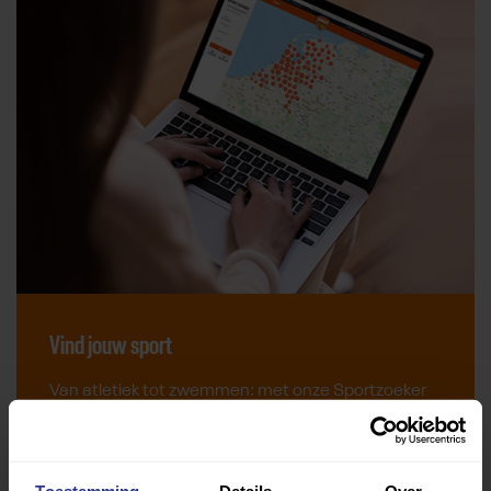
Vind jouw sport
Van atletiek tot zwemmen: met onze Sportzoeker
vind je gemakkelijk jouw favoriete sport of activiteit.
Met meer dan 4250 sportclubs is er altijd een sport
die bij je past.
Toestemming
Details
Over