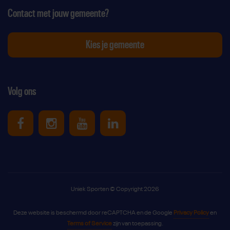
Contact met jouw gemeente?
Kies je gemeente
Volg ons
Uniek Sporten op Facebook
Uniek Sporten op Instagram
Uniek Sporten op Youtube
Uniek Sporten op Link
Uniek Sporten © Copyright 2026
Deze website is beschermd door reCAPTCHA en de Google
Privacy Policy
en
Terms of Service
zijn van toepassing.