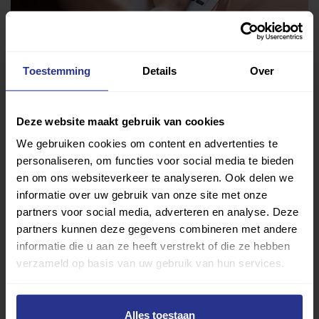
Vind jouw sport
Toestemming
Details
Over
Van atletiek tot zwemmen: met onze Sportzoeker
vind je gemakkelijk jouw favoriete sport of activiteit.
Deze website maakt gebruik van cookies
Met meer dan 4250 sportclubs is er altijd een sport
We gebruiken cookies om content en advertenties te
die bij je past.
personaliseren, om functies voor social media te bieden
en om ons websiteverkeer te analyseren. Ook delen we
Sport zoeken
informatie over uw gebruik van onze site met onze
partners voor social media, adverteren en analyse. Deze
partners kunnen deze gegevens combineren met andere
informatie die u aan ze heeft verstrekt of die ze hebben
verzameld op basis van uw gebruik van hun services.
Verder lezen over
Alles toestaan