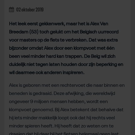
02 oktober 2019
Het leek eerst gekkenwerk, maar het is Alex Van
Breedam (53) toch gelukt om het Belgisch uurrecord
voor masters op de fiets te verbreken. Dat was extra
bijzonder omdat Alex door een klompvoet met één
been veel minder hard kan trappen. De Belg wil zich
duidelijk niet tegen laten houden door zijn beperking en
wil daarmee ook anderen inspireren.
Alex is geboren met een rechtervoet die naar binnen en
beneden is gedraaid. Deze afwijking, die wereldwijd
ongeveer 9 miljoen mensen hebben, wordt een
klompvoet genoemd. Bij Alex betekent dat behalve dat
hij iets minder makkelijk loopt ook dat hij rechts veel
minder spieren heeft. Hij heeft dat zo weten om te
draaien dat hij daar bij het fietsen helemaal geen last