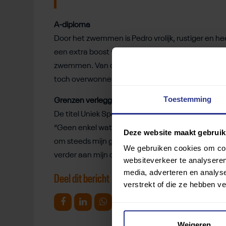
A-diploma
Door het zwemmen is Pedro vrolijk, rustiger en hee
een extra boost van het certificaat wat hij behaa
zwemmen. Van deze mijlpaal konden mijn ouders a
toch overwonnen!” Zijn volgende doel is het A-dip
Toestemming
Grenzen verleggen
De titel Uniek Sporttalent van het Jaar zou voor P
“Geen enkel water is mij te diep! Ik heb een ontz
Deze website maakt gebruik
om steeds mijn grenzen te verleggen. Mocht ik uni
We gebruiken cookies om cont
verder aan mijn doel: mijn A-diploma!”
websiteverkeer te analyseren
media, adverteren en analys
Deel dit bericht
verstrekt of die ze hebben v
Deel op Facebook
Deel op Linkedin
Deel op Whatsapp
Mail link
Kopieer link
Weigeren