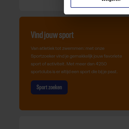
Vind jouw sport
Van atletiek tot zwemmen: met onze
Sportzoeker vind je gemakkelijk jouw favoriete
sport of activiteit. Met meer dan 4250
sportclubs is er altijd een sport die bij je past.
Sport zoeken