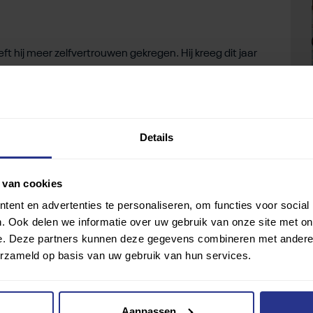
ft hij meer zelfvertrouwen gekregen. Hij kreeg dit jaar
lde. “Ik mag nu zonder hulpmiddelen in het diepe
lleen maar dromen, maar door mijn kracht heb ik het
loma. “Daar ben ik al hard voor aan het oefenen.”
Details
edro de kers op de taart zijn voor het harde werken.
ettend doorzettingsvermogen en blijf geloven in mezelf
 van cookies
ek sporttalent worden, dan kan ik vol overtuiging
ent en advertenties te personaliseren, om functies voor social
. Ook delen we informatie over uw gebruik van onze site met on
e. Deze partners kunnen deze gegevens combineren met andere i
erzameld op basis van uw gebruik van hun services.
Aanpassen