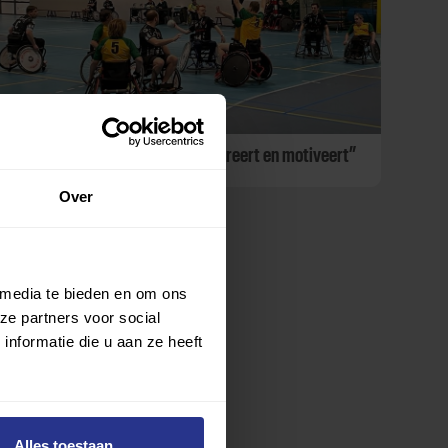
BFC Beek: “Samen sporten inspireert en motiveert”
Over
 media te bieden en om ons
ze partners voor social
nformatie die u aan ze heeft
Alles toestaan