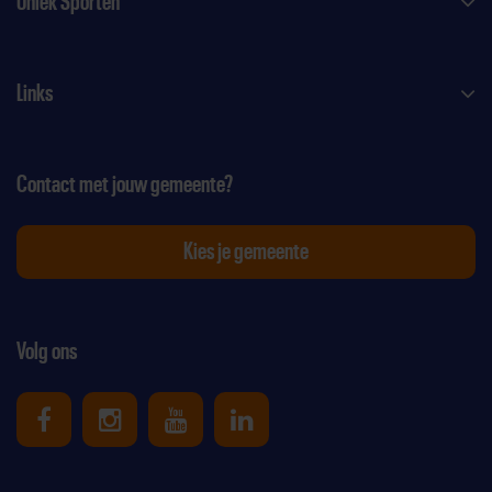
Uniek Sporten
Links
Contact met jouw gemeente?
Kies je gemeente
Volg ons
Uniek Sporten op Facebook
Uniek Sporten op Instagram
Uniek Sporten op Youtube
Uniek Sporten op Link