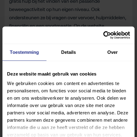
gratis hulp bij het vinden van een passende
beweegactiviteit op hun eigen niveau. Ook
ondersteunen ze bij vragen over vervoer, hulpmiddelen,
financiën en een sportmaatje. Op de website
www.unieksportenbrabant.nl
staat een overzicht van
alle sportverenigingen in Brabant met aangepast
aanbod. Ook staan hier de contactgegevens van alle
Toestemming
Details
Over
beweegcoaches van Uniek Sporten Brabant.
Deel dit bericht
Deze website maakt gebruik van cookies
We gebruiken cookies om content en advertenties te
Deel op Facebook
Deel op Linkedin
Deel op Whatsapp
Mail link
Kopieer link
personaliseren, om functies voor social media te bieden
en om ons websiteverkeer te analyseren. Ook delen we
informatie over uw gebruik van onze site met onze
partners voor social media, adverteren en analyse. Deze
partners kunnen deze gegevens combineren met andere
informatie die u aan ze heeft verstrekt of die ze hebben
verzameld op basis van uw gebruik van hun services.