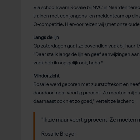
Via school kwam Rosalie bij NVC in Naarden terec
trainen met een jongens- en meidenteam op dins
G-competitie. Hiervoor reizen wij (met onze ouders
Langs de lijn
Op zaterdagen gaat ze bovendien vaak bij haar 17-j
"Daar sta ik langs de lijn en geef aanwijzingen aan
vaak heb ik nog gelijk ook, haha."
Minder zicht
Rosalie werd geboren met zuurstoftekort en heef
daardoor maar veertig procent. Ze moeten mij dus 
daarnaast ook niet zo goed," vertelt ze lachend.
"Ik zie maar veertig procent. Ze moeten mi
Rosalie Breyer