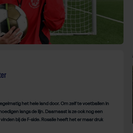
ter
 regelmatig het hele land door. Om zelf te voetballen in
moedigen langs de lijn. Daarnaast is ze ook nog een
vinden bij de F-side. Rosalie heeft het er maar druk