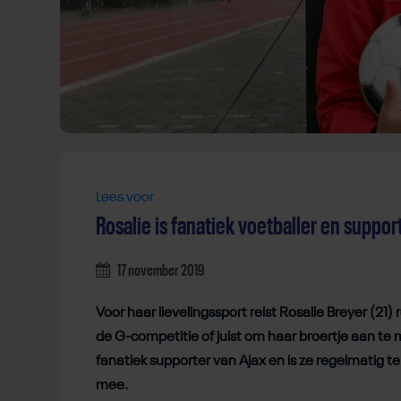
Lees voor
Rosalie is fanatiek voetballer en suppor
17 november 2019
Voor haar lievelingssport reist Rosalie Breyer (21)
de G-competitie of juist om haar broertje aan te 
fanatiek supporter van Ajax en is ze regelmatig te 
mee.