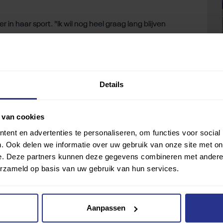
in haar sport. "Ik wil nog heel graag lang blijven
 samen en ik hoop dat we in de competitie ook goed
Details
de verrichtingen van Ajax op de voet. "Ik volg alles via
 dan ga ik graag naar de Johan Cruyff Arena. Mijn vader
 dat is voor mij de allergrootste belevenis. Daar kan ik
 van cookies
 daar kijkt niemand namelijk van op," besluit Rosalie.
ent en advertenties te personaliseren, om functies voor social
. Ook delen we informatie over uw gebruik van onze site met on
e. Deze partners kunnen deze gegevens combineren met andere i
erzameld op basis van uw gebruik van hun services.
Aanpassen