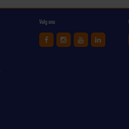
Volg ons
Uniek Sporten op Facebook
Uniek Sporten op Ins
Uniek Sporten o
Uniek Spor
r