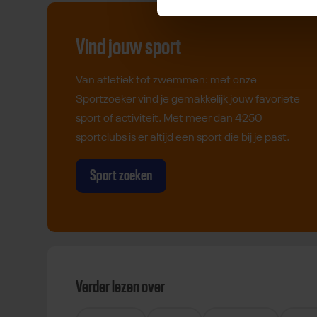
Vind jouw sport
Van atletiek tot zwemmen: met onze
Sportzoeker vind je gemakkelijk jouw favoriete
sport of activiteit. Met meer dan 4250
sportclubs is er altijd een sport die bij je past.
Sport zoeken
Verder lezen over