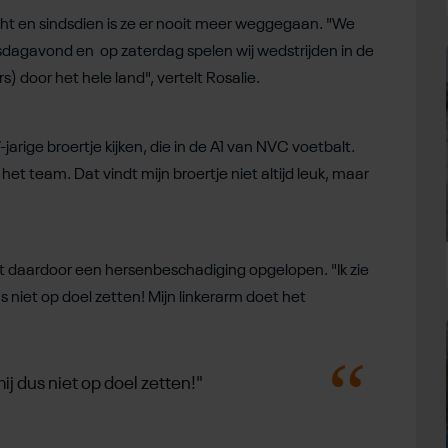
ht en sindsdien is ze er nooit meer weggegaan. "We
dagavond en op zaterdag spelen wij wedstrijden in de
) door het hele land", vertelt Rosalie.
arige broertje kijken, die in de A1 van NVC voetbalt.
 het team. Dat vindt mijn broertje niet altijd leuk, maar
t daardoor een hersenbeschadiging opgelopen. "Ik zie
niet op doel zetten! Mijn linkerarm doet het
j dus niet op doel zetten!"