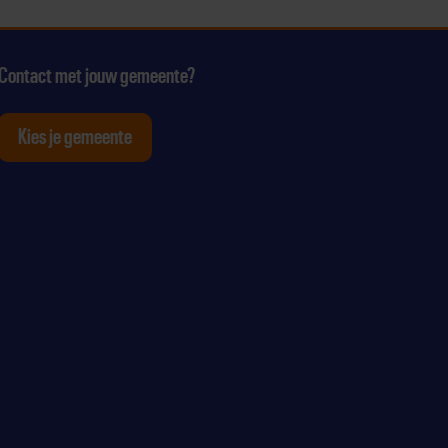
Contact met jouw gemeente?
Kies je gemeente
tagram
p Youtube
ten op Linkedin