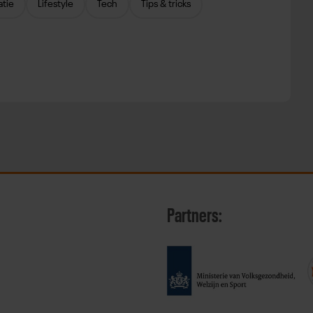
atie
Lifestyle
Tech
Tips & tricks
Partners: