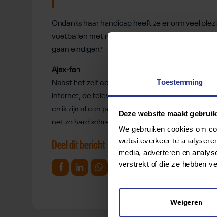
Ondanks haar handicap heeft ze enorm veel plezier 
voetballen met mijn team. We spelen al heel lang
gaan eindigen."
Ajax-fan
Toestemming
Naast het zelf actief voetballen volgt Rosalie ook 
internet, de televisie of in het stadion. Als ik kan
en ik zijn al een paar keer bij de F-side geweest en
Deze website maakt gebruik
net zo hard schreeuwen en aanmoedigen als ik wil,
We gebruiken cookies om cont
websiteverkeer te analyseren
Deel dit bericht
media, adverteren en analys
verstrekt of die ze hebben v
Deel op Facebook
Deel op Linkedin
Deel op Whatsapp
Mail link
Kopieer link
Weigeren