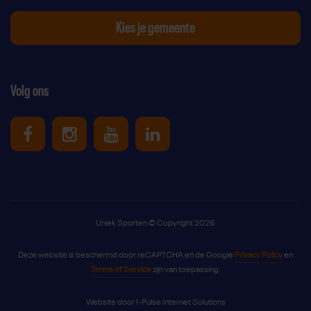
Kies je gemeente
Volg ons
Uniek Sporten op Facebook
Uniek Sporten op Instagram
Uniek Sporten op Youtube
Uniek Sporten op Link
Uniek Sporten © Copyright 2026
Deze website is beschermd door reCAPTCHA en de Google
Privacy Policy
en
Terms of Service
zijn van toepassing.
Website door
I-Pulse Internet Solutions