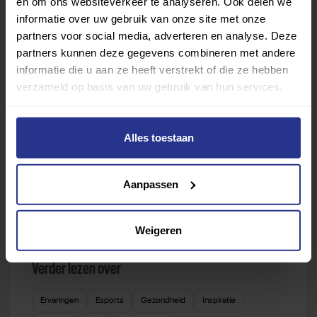
en om ons websiteverkeer te analyseren. Ook delen we
informatie over uw gebruik van onze site met onze
Vind jouw sport
partners voor social media, adverteren en analyse. Deze
partners kunnen deze gegevens combineren met andere
Van atletiek tot zwemmen: met onze Sportzoeker
informatie die u aan ze heeft verstrekt of die ze hebben
vind je gemakkelijk jouw favoriete sport of activiteit.
verzameld op basis van uw gebruik van hun services.
Met meer dan 4250 sportclubs is er altijd een sport
die bij je past.
Alles toestaan
Sport zoeken
Aanpassen
Weigeren
Verder lezen over
Ervaringen
Esports
Gezondheid
Inspiratie